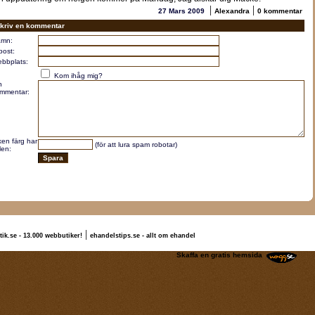
|
|
27 Mars 2009
Alexandra
0 kommentar
kriv en kommentar
mn:
post:
bbplats:
Kom ihåg mig?
n
mmentar:
lken färg har
(för att lura spam robotar)
len:
|
tik.se - 13.000 webbutiker!
ehandelstips.se - allt om ehandel
lexandra Tache
Skaffa en gratis hemsida