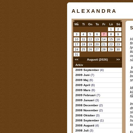
A L E X A N D R A
Må
Ti
On
To
Fr
Lö
Sö
S
1
2
3
4
5
6
7
8
9
H
10
11
12
13
14
15
16
f
17
18
19
20
21
22
23
l
24
25
26
27
28
29
30
t
31
o
<<
Augusti (2026)
>>
så
Arkiv
I
2009 September
(4)
b
2009 Juni
(7)
b
s
2009 Maj
(6)
2009 April
(6)
I
2009 Mars
(6)
k
2009 Februari
(7)
få
2009 Januari
(3)
I
2008 December
(2)
d
2008 November
(2)
s
2008 Oktober
(3)
h
h
2008 September
(1)
t
2008 Augusti
(4)
2008 Juli
(3)
E