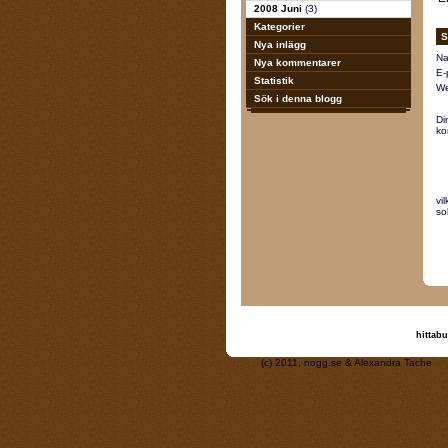
2008 Juni
(3)
Kategorier
S
Nya inlägg
Na
Nya kommentarer
E-
Statistik
We
Sök i denna blogg
Di
ko
vi
so
hittabu
(c) 2011, nogg.se & A