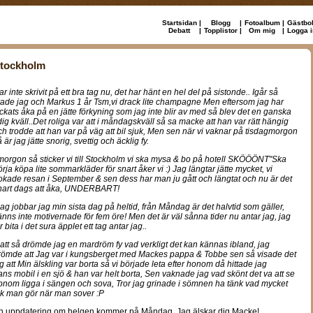
Startsidan
|
Blogg
|
Fotoalbum
|
Gästbo
Debatt
|
Topplistor
|
Om mig
|
Logga i
tockholm
ar inte skrivit på ett bra tag nu, det har hänt en hel del på sistonde.. Igår så
irade jag och Markus 1 år Tsm,vi drack lite champagne Men eftersom jag har
yckats åka på en jätte förkyning som jag inte blir av med så blev det en ganska
idig kväll..Det roliga var att i måndagskväll så sa macke att han var rätt hängig
ch trodde att han var på väg att bil sjuk, Men sen när vi vaknar på tisdagmorgon
 är jag jätte snorig, svettig och äcklig fy.
morgon så sticker vi till Stockholm vi ska mysa & bo på hotell SKÖÖÖNT"
Ska
örja köpa lite sommarkläder för snart åker vi :) Jag längtar jätte mycket, vi
okade resan i September & sen dess har man ju gått och längtat och nu är det
nart dags att åka, UNDERBART!
dag jobbar jag min sista dag på heltid, från Måndag är det halvtid som gäller,
änns inte motivernade för fem öre! Men det är väl sånna tider nu antar jag, jag
r bita i det sura äpplet ett tag antar jag..
natt så drömde jag en mardröm fy vad verkligt det kan kännas ibland, jag
römde att Jag var i kungsberget med Mackes pappa & Tobbe sen så visade det
ig att Min älskling var borta så vi började leta efter honom då hittade jag
ans mobil i en sjö & han var helt borta, Sen vaknade jag vad skönt det va att se
onom ligga i sängen och sova, Tror jag grinade i sömnen ha tänk vad mycket
ok man gör när man sover :P
n uppdatering om helgen kommer på Måndag, Jag älskar dig Macke!