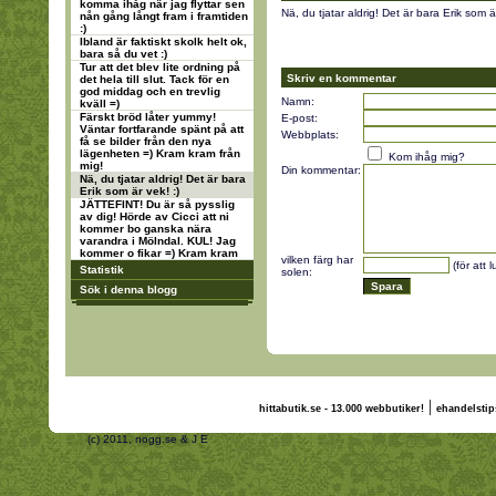
komma ihåg när jag flyttar sen
Nä, du tjatar aldrig! Det är bara Erik som är
nån gång långt fram i framtiden
:)
Ibland är faktiskt skolk helt ok,
bara så du vet :)
Tur att det blev lite ordning på
Skriv en kommentar
det hela till slut. Tack för en
god middag och en trevlig
Namn:
kväll =)
Färskt bröd låter yummy!
E-post:
Väntar fortfarande spänt på att
Webbplats:
få se bilder från den nya
lägenheten =) Kram kram från
Kom ihåg mig?
mig!
Din kommentar:
Nä, du tjatar aldrig! Det är bara
Erik som är vek! :)
JÄTTEFINT! Du är så pysslig
av dig! Hörde av Cicci att ni
kommer bo ganska nära
varandra i Mölndal. KUL! Jag
kommer o fikar =) Kram kram
vilken färg har
(för att 
Statistik
solen:
Sök i denna blogg
|
hittabutik.se - 13.000 webbutiker!
ehandelstip
(c) 2011, nogg.se & J E