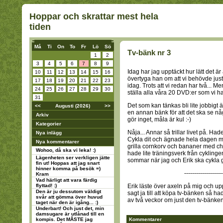
Hoppar och skrattar mest hela
tiden
Må
Ti
On
To
Fr
Lö
Sö
Tv-bänk nr 3
1
2
3
4
5
6
7
8
9
Idag har jag upptäckt hur lätt det ä
10
11
12
13
14
15
16
övertyga han om att vi behövde just
17
18
19
20
21
22
23
idag. Trots att vi redan har två... M
24
25
26
27
28
29
30
ställa alla våra 20 DVD:er som vi har
31
Det som kan tänkas bli lite jobbigt
<<
Augusti (2026)
>>
en annan bänk för att det ska se nå
Arkiv
gör inget, måla är kul :-)
Kategorier
Nåja... Annar så trillar livet på. 
Nya inlägg
Cykla dit och ägnade hela dagen med
Nya kommentarer
grilla cornkorv och bananer med chok
Wohoo, då ska vi leka! :)
hade lite träningsverk från cyklinge
Lägenheten ser verkligen jätte
sommar när jag och Erik ska cykl
fin ut! Hoppas att jag snart
hinner komma på besök =)
-------------------
Kram
Vad härligt att vara färdig
flyttad! :)
Erik läste över axeln på mig och up
Den är ju dessutom väldigt
sagt ja till att köpa tv-bänken så h
svår att gömma över huvud
av två veckor om just den tv-bänken
taget när den är igång... :)
Underbart! Och just det, min
damsugare är utlånad till en
kompis. Det MÅSTE jag
Kommentarer