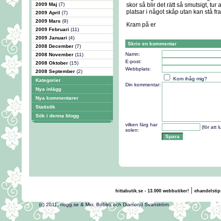
2009 Maj
(7)
skor så blir det rätt så smutsigt, t
platsar i något skåp utan kan stå f
2009 April
(7)
2009 Mars
(9)
Kram på er
2009 Februari
(11)
2009 Januari
(4)
Skriv en kommentar
2008 December
(7)
Namn:
2008 November
(11)
E-post:
2008 Oktober
(15)
Webbplats:
2008 September
(2)
Kom ihåg mig?
Kategorier
Din kommentar:
Nya inlägg
Nya kommentarer
Statistik
Sök i denna blogg
vilken färg har
(för att 
solen:
|
hittabutik.se - 13.000 webbutiker!
ehandelstip
(c) 2011, nogg.se & Mio, Bobbo och Diamond Svans