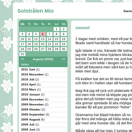
Solstrålen Mio
Start
Må
Ti
On
To
Fr
Lö
Sö
sooool
1
2
3
4
5
6
7
8
9
2 dagar med solsken, med ett par ti
10
11
12
13
14
15
16
fikade samt handlade så har hundar
17
18
19
20
21
22
23
24
25
26
27
28
29
30
Igår latade vi oss, tränade lite lyd
31
jag inte motstå mina hjärtans blickar
brevid. De fick en pinne var, just ba
<<
Augusti (2026)
>>
det barn som lekte i skogen så de ha
Arkiv
svårt att fokusera men sånt kan ju h
2011 Juni
(1)
leker men djur..
2010 November
(1)
På kvällen bar det av till deras far
2010 Juli
(2)
och klev in i hallen utan att hundarn
2010 April
(1)
2010 Mars
(1)
Idag fick jag ett ryck och platerade 
2010 Januari
(1)
sist men inte minst så klippte jag 
göra det på hösten men jag orkar in
2009 December
(1)
alla grenar spretade åt alla möjliga
2009 November
(2)
kanske får ett par plommon *hehe*
2009 Oktober
(2)
2009 September
(3)
Grannarna har klippt häcken så nu s
där finns det många att hålla reda 
2009 Augusti
(6)
går med sina hundar där, så det finn
2009 Juli
(1)
2009 Juni
(3)
Måste säga att har man 2 lurviga 