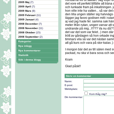
hundarna vill ut såklart. Jag följer ef
2009 Maj
(7)
det vore ett perfekt tillfälle att tr
2009 April
(7)
och lunkade fram på inkallningen. j
hon ville inte ha vatten... så var de
2009 Mars
(9)
den lilla ungen ställer sig halvvägs
2009 Februari
(11)
lägger jag favvo godisen mitt i ru
2009 Januari
(4)
aj vad jag hade fel. samma sak händ
2008 December
(7)
meter ifrån rutan, ungen varvar att 
2008 November
(11)
undrande på mig...!!??? Va nu då?? så 
det var det som var felet...) men d
2008 Oktober
(15)
trött av gårdagen så hon orkade inget
2008 September
(2)
timmars vila så var det nästan samm
Kategorier
att gå kurs och vara på stor-kalas ;)
Nya inlägg
I morgon bär det av till sälen med 
Nya kommentarer
packad, nu ska vi bara sova och se
Statistik
Kram
Sök i denna blogg
Glad påsk!!
Skriv en kommentar
Namn:
E-post:
Webbplats:
Kom ihåg mig?
Din kommentar: