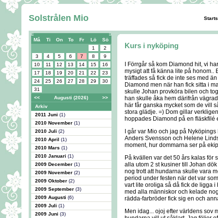
Solstrålen Mio
Start
Må
Ti
On
To
Fr
Lö
Sö
Kurs i nyköping
1
2
3
4
5
6
7
8
9
I Förrgår så kom Diamond hit, vi har
10
11
12
13
14
15
16
mysigt att få känna lite på honom.. 
17
18
19
20
21
22
23
träffades så fick de inte ses med än
24
25
26
27
28
29
30
Diamond men när han fick sitta i m
31
skulle Johan provköra bilen och tog
<<
Augusti (2026)
>>
han skulle åka hem därifrån vägrad
här får ganska mycket som de vill så 
Arkiv
stora glädje. =) Dom gillar verkli
2011 Juni
(1)
hoppades Diamond på en fläskfilé el
2010 November
(1)
I går var Mio och jag på Nyköpings 
2010 Juli
(2)
Anders Svensson och Helene Lindst
2010 April
(1)
moment, hur dommarna ser på ekipag
2010 Mars
(1)
2010 Januari
(1)
På kvällen var det 50 års kalas för sv
alla utom 2 st kusiner till Johan dök
2009 December
(1)
nog trott att hundarna skulle vara me
2009 November
(2)
period under festen när det var som
2009 Oktober
(2)
vart lite oroliga så då fick de ligga
2009 September
(3)
med alla människor och kelade nog
2009 Augusti
(6)
rädda-farbröder fick sig en och an
2009 Juli
(1)
Men idag... ojoj efter världens sov 
2009 Juni
(3)