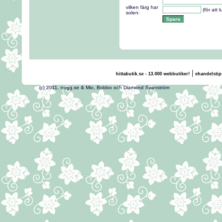
vilken färg har
(för att 
solen:
|
hittabutik.se - 13.000 webbutiker!
ehandelstip
(c) 2011, nogg.se & Mio, Bobbo och Diamond Svans