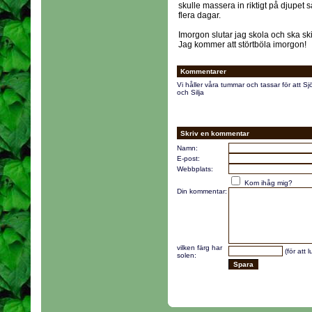
skulle massera in riktigt på djupet s
flera dagar.
Imorgon slutar jag skola och ska ski
Jag kommer att störtböla imorgon!
Kommentarer
Vi håller våra tummar och tassar för att Sjöb
och Silja
Skriv en kommentar
Namn:
E-post:
Webbplats:
Kom ihåg mig?
Din kommentar:
vilken färg har
(för att 
solen: