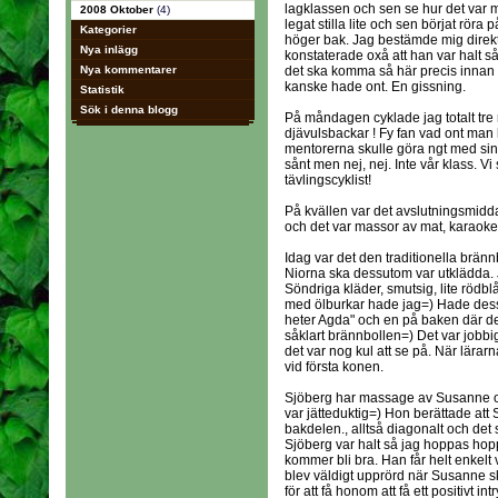
lagklassen och sen se hur det var 
2008 Oktober
(4)
legat stilla lite och sen börjat röra
Kategorier
höger bak. Jag bestämde mig direkt
Nya inlägg
konstaterade oxå att han var halt så 
Nya kommentarer
det ska komma så här precis innan SM
kanske hade ont. En gissning.
Statistik
Sök i denna blogg
På måndagen cyklade jag totalt tre
djävulsbackar ! Fy fan vad ont man 
mentorerna skulle göra ngt med sina 
sånt men nej, nej. Inte vår klass. V
tävlingscyklist!
På kvällen var det avslutningsmidda
och det var massor av mat, karaok
Idag var det den traditionella brän
Niorna ska dessutom var utklädda. J
Söndriga kläder, smutsig, lite rödb
med ölburkar hade jag=) Hade dess
heter Agda" och en på baken där det
såklart brännbollen=) Det var jobb
det var nog kul att se på. När lär
vid första konen.
Sjöberg har massage av Susanne oc
var jätteduktig=) Hon berättade att
bakdelen., alltså diagonalt och det 
Sjöberg var halt så jag hoppas hopp
kommer bli bra. Han får helt enkelt v
blev väldigt upprörd när Susanne s
för att få honom att få ett positivt 