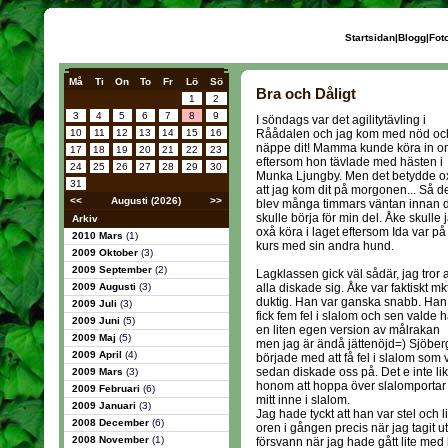
Startsidan
|
Blogg
|
Fot
Må
Ti
On
To
Fr
Lö
Sö
Bra och Dåligt
1
2
3
4
5
6
7
8
9
I söndags var det agilitytävling i
10
11
12
13
14
15
16
Råådalen och jag kom med nöd oc
näppe dit! Mamma kunde köra in o
17
18
19
20
21
22
23
eftersom hon tävlade med hästen i
24
25
26
27
28
29
30
Munka Ljungby. Men det betydde o
31
att jag kom dit på morgonen... Så d
<<
Augusti (2026)
>>
blev många timmars väntan innan 
skulle börja för min del. Åke skulle 
Arkiv
oxå köra i laget eftersom Ida var på
2010 Mars
(1)
kurs med sin andra hund.
2009 Oktober
(3)
2009 September
(2)
Lagklassen gick väl sådär, jag tror a
2009 Augusti
(3)
alla diskade sig. Åke var faktiskt mk
duktig. Han var ganska snabb. Han
2009 Juli
(3)
fick fem fel i slalom och sen valde 
2009 Juni
(5)
en liten egen version av målrakan
2009 Maj
(5)
men jag är ändå jättenöjd=) Sjöber
2009 April
(4)
började med att få fel i slalom som v
sedan diskade oss på. Det e inte lik
2009 Mars
(3)
honom att hoppa över slalomportar
2009 Februari
(6)
mitt inne i slalom.
2009 Januari
(3)
Jag hade tyckt att han var stel och li
2008 December
(6)
oren i gången precis när jag tagit
2008 November
(1)
försvann när jag hade gått lite me