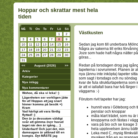
Hoppar och skrattar mest hela
tiden
Må
Ti
On
To
Fr
Lö
Sö
Västkusten
1
2
3
4
5
6
7
8
9
Sedan jag kom till underbara Mölnda
10
11
12
13
14
15
16
Några av sakerna till eriks förvånin
17
18
19
20
21
22
23
Joze som hade haft några nätter på
24
25
26
27
28
29
30
göras...
31
Redan på torsdagen drog jag igång, 
<<
Augusti (2026)
>>
tapeterna i sovrummet. Planen är a
Arkiv
nya (ännu inte inköpta) tapeter sitt
Kategorier
som sagt i torsdags och nu söndag 
Nya inlägg
kvar de fula strukturtapeterna som 
är att vi iallafall bara har två färger
Nya kommentarer
väggarna :-)
Wohoo, då ska vi leka! :)
Lägenheten ser verkligen jätte
Förutom rivit tapeter har jag:
fin ut! Hoppas att jag snart
hinner komma på besök =)
hunnit vara i Göteborg och ti
Kram
penslar och knoppar
Vad härligt att vara färdig
flyttad! :)
måla klart trädet, som nu är 
Den är ju dessutom väldigt
knopparna och fästas i väg
svår att gömma över huvud
vara på bio och se Iceage 3 
taget när den är igång... :)
hela upplevelsen ännu bätt
Underbart! Och just det, min
damsugare är utlånad till en
Leka med C, mysig filmkväll
kompis. Det MÅSTE jag
musiken från en av grannarn