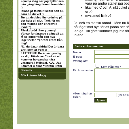
komma ihåg när jag flyttar sen
vara på andra stället jag bo
nån gång långt fram i framtiden
fika med C och A, riktigt kul
:)
Ibland är faktiskt skolk helt ok,
er :-)
bara så du vet :)
myst med Erik :-)
Tur att det blev lite ordning på
det hela till slut. Tack för en
Ja, och en massa annat... Men nu är
god middag och en trevlig
på tåget mot bya för att jobba och 
kväll =)
Färskt bröd låter yummy!
lediga. Till götet kommer jag inte för
Väntar fortfarande spänt på att
ibland.
få se bilder från den nya
lägenheten =) Kram kram från
mig!
Skriv en kommentar
Nä, du tjatar aldrig! Det är bara
Erik som är vek! :)
Namn:
JÄTTEFINT! Du är så pysslig
av dig! Hörde av Cicci att ni
E-post:
kommer bo ganska nära
Webbplats:
varandra i Mölndal. KUL! Jag
kommer o fikar =) Kram kram
Kom ihåg mig?
Statistik
Din kommentar:
Sök i denna blogg
vilken färg har
(för att 
solen: