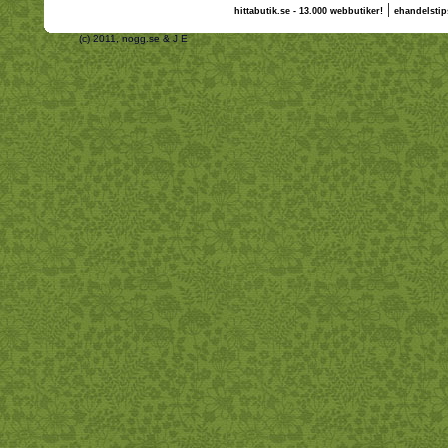
|
hittabutik.se - 13.000 webbutiker!
ehandelstip
(c) 2011, nogg.se & J E