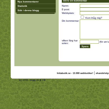
Skriv en kommentar
Nya kommentarer
Namn:
Statistik
E-post:
Sök i denna blogg
Webbplats:
Kom ihåg mig?
Din kommentar:
vilken färg har
(för att 
solen:
|
hittabutik.se - 13.000 webbutiker!
ehandelstip
(c) 2011, nogg.se & J E