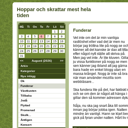
Hoppar och skrattar mest hela
tiden
Må
Ti
On
To
Fr
Lö
Sö
Funderar
1
2
3
4
5
6
7
8
9
Vet inte om det är min vanliga
10
11
12
13
14
15
16
rastlöshet eller vad det är men nu
börjar jag tröttna lite på nogg.se oc
17
18
19
20
21
22
23
känner att det kanske är dax att titta
24
25
26
27
28
29
30
efter något nytt ställe att skriva på.
31
Men jag vet inte. Är lite kluven. Gill
<<
Augusti (2026)
>>
ju vissa funktioner på nogg.se men
sen känner jag ibland att jag gärna
Arkiv
bara hade en enkel blogg utan en
Kategorier
massa krångel. Nogg är inte så bra
Nya inlägg
när man använder mozilla som
Ok
webbläsare...
Funderar
Ska fundera lite på det, har faktiskt
Västkusten
och se om den är något att hänga i 
Tillbaka
gillar den så kommer adressen dyka
Jodå
Flyttad
Nåja, nu ska jag snart åka till so
innan jag börjar jobba igen. Natten 
Promenad
mindre än vanligt. Hann se klart be
Skolk...
gick på fyran under natten. Hårt liv 
Äntligen
Konsert