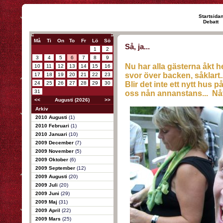
Startsida
Debatt
Må
Ti
On
To
Fr
Lö
Sö
Så, ja...
1
2
3
4
5
6
7
8
9
Nu har alla gästerna åkt he
10
11
12
13
14
15
16
svor över backen, såklart..
17
18
19
20
21
22
23
24
25
26
27
28
29
30
Blir det inte ett nytt hus p
31
oss nån annanstans... Nåt 
<<
Augusti (2026)
>>
Arkiv
2010 Augusti
(1)
2010 Februari
(1)
2010 Januari
(10)
2009 December
(7)
2009 November
(5)
2009 Oktober
(6)
2009 September
(12)
2009 Augusti
(20)
2009 Juli
(20)
2009 Juni
(29)
2009 Maj
(31)
2009 April
(22)
2009 Mars
(25)