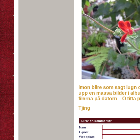
Imon blire som sagt lugn o 
upp en massa bilder i alb
filerna på datorn... O titt
Tjing
Skriv en kommentar
Namn:
E-post:
Webbplats: