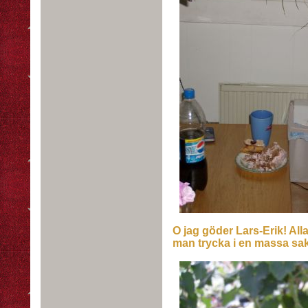
O jag göder Lars-Erik! Alla
man trycka i en massa sake