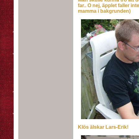
far.. O nej, äpplet faller in
mamma i bakgrunden)
Klös älskar Lars-Erik!