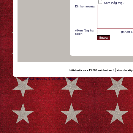
Kom ihåg mig?
Din kommentar:
vilken färg har
(för att 
solen:
|
hittabutik.se - 13.000 webbutiker!
ehandelstip
(c) 2011, nogg.se & Viktoria Johansson