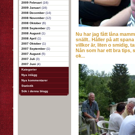
2009 Februari
(16)
2009 Januari
(16)
2008 December
(14)
2008 November
(12)
2008 Oktober
(6)
2008 September
(2)
2008 Augusti
(1)
Nu har jag fått låna mamm
2008 April
(1)
snällt.. Håller på att span
2007 Oktober
(1)
villkor är, liten o smidig, t
2007 September
(1)
Nån som har ett bra tips, så
2007 Augusti
(5)
ok...
2007 Juli
(3)
2007 Juni
(4)
Kategorier
Nya inlägg
Nya kommentarer
Statistik
Sök i denna blogg