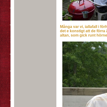
Många var vi, iallafall i för
det e konstigt att de förr
altan, som gick runt hörnet