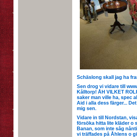
Schäslong skall jag ha fr
Sen drog vi vidare till w
Kålltorp! ÅH VILKET ROL
saker man ville ha, spec a
Aid i alla dess färger... D
mig sen.
Vidare in till Nordstan, vis
försöka hitta lite kläder o 
Banan, som inte såg nåntin
vi träffades på Åhlens o gi