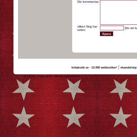
Din kommentar:
vilken färg har
(för att 
solen:
|
hittabutik.se - 13.000 webbutiker!
ehandelstip
(c) 2011, nogg.se & Viktoria Johansson