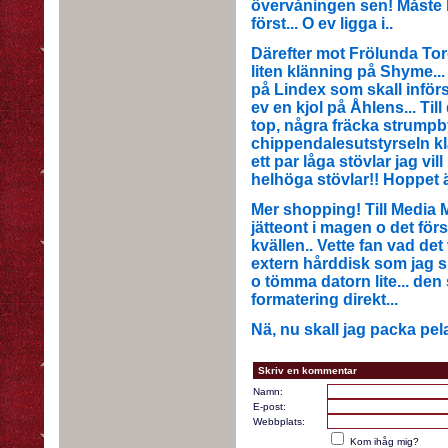
övervåningen sen! Måste ba
först... O ev ligga i..
Därefter mot Frölunda Torg
liten klänning på Shyme...
på Lindex som skall inför
ev en kjol på Åhlens... Til
top, några fräcka strumpb
chippendalesutstyrseln k
ett par låga stövlar jag vil
helhöga stövlar!! Hoppet ä
Mer shopping! Till Media 
jätteont i magen o det för
kvällen.. Vette fan vad det
extern hårddisk som jag s
o tömma datorn lite... den 
formatering direkt...
Nä, nu skall jag packa pe
Skriv en kommentar
Namn:
E-post:
Webbplats:
Kom ihåg mig?