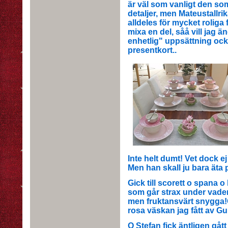
är väl som vanligt den som
detaljer, men Mateustallri
alldeles för mycket roliga
mixa en del, såå vill jag 
enhetlig" uppsättning också
presentkort..
Inte helt dumt! Vet dock e
Men han skall ju bara äta 
Gick till scorett o spana o 
som går strax under vaden
men fruktansvärt snygga
rosa väskan jag fått av Gun
O Stefan fick äntligen gåt