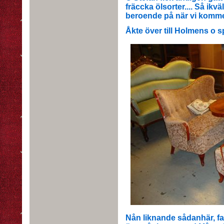
fräccka ölsorter.... Så ikvä
beroende på när vi komm
Åkte över till Holmens o s
Nån liknande sådanhär, fa