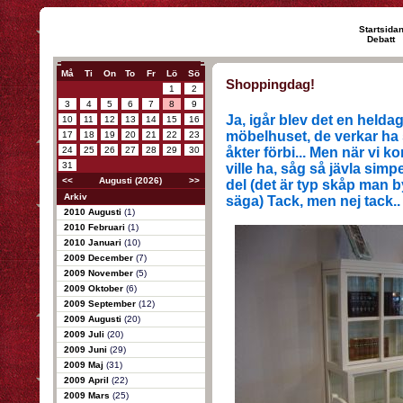
Startsida
Debatt
Må
Ti
On
To
Fr
Lö
Sö
Shoppingdag!
1
2
3
4
5
6
7
8
9
Ja, igår blev det en heldag
10
11
12
13
14
15
16
möbelhuset, de verkar ha
17
18
19
20
21
22
23
24
25
26
27
28
29
30
åkter förbi... Men när vi ko
31
ville ha, såg så jävla simp
<<
Augusti (2026)
>>
del (det är typ skåp man byg
Arkiv
säga) Tack, men nej tack..
2010 Augusti
(1)
2010 Februari
(1)
2010 Januari
(10)
2009 December
(7)
2009 November
(5)
2009 Oktober
(6)
2009 September
(12)
2009 Augusti
(20)
2009 Juli
(20)
2009 Juni
(29)
2009 Maj
(31)
2009 April
(22)
2009 Mars
(25)