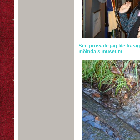
Sen provade jag lite fräsig
mölndals museum..