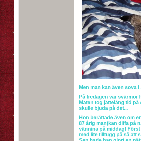
Men man kan även sova i
På fredagen var svärmor hä
Maten tog jättelång tid på s
skulle bjuda på det...
Hon berättade även om e
87 årig man(kan diffa på 
vännina på middag! Först 
med lite tilltugg på så att
Sen hade han gjort en nätt 