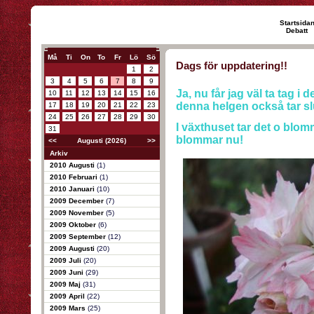
Startsida
Debatt
Må
Ti
On
To
Fr
Lö
Sö
Dags för uppdatering!!
1
2
3
4
5
6
7
8
9
Ja, nu får jag väl ta tag 
10
11
12
13
14
15
16
denna helgen också tar sl
17
18
19
20
21
22
23
24
25
26
27
28
29
30
I växthuset tar det o blom
31
blommar nu!
<<
Augusti (2026)
>>
Arkiv
2010 Augusti
(1)
2010 Februari
(1)
2010 Januari
(10)
2009 December
(7)
2009 November
(5)
2009 Oktober
(6)
2009 September
(12)
2009 Augusti
(20)
2009 Juli
(20)
2009 Juni
(29)
2009 Maj
(31)
2009 April
(22)
2009 Mars
(25)