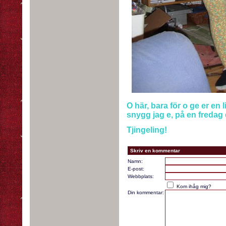
O här, bara för o ge er en 
snygg jag e, på en fredag e
Tjingeling!
Skriv en kommentar
Namn:
E-post:
Webbplats:
Kom ihåg mig?
Din kommentar: