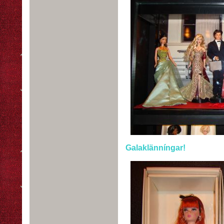
Galaklänníngar!