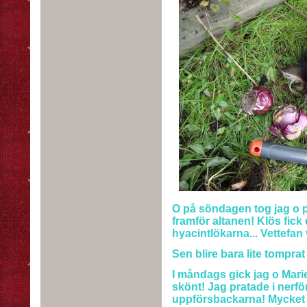
O på söndagen tog jag o pla
framför altanen! Klös fic
hyacintlökarna... Vettef
Sen blire bara lite tompra
I måndags gick jag o Mari
skönt! Jag pratade i nerfö
uppförsbackarna! Mycket m