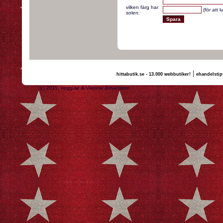
vilken färg har
(för att 
solen:
|
hittabutik.se - 13.000 webbutiker!
ehandelstip
(c) 2011, nogg.se & Viktoria Johansson