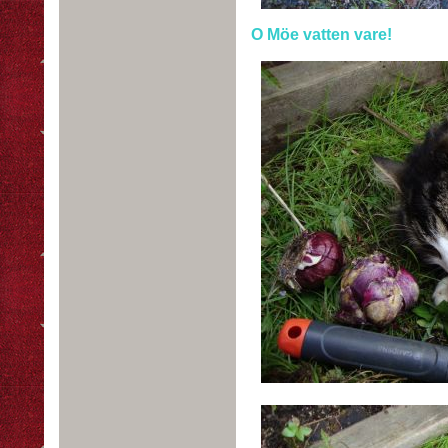
O Möe vatten vare!