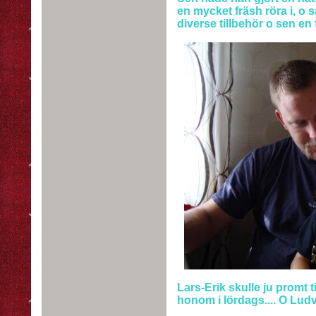
en mycket fräsh röra i, o s
diverse tillbehör o sen en f
Lars-Erik skulle ju promt t
honom i lördags.... O Ludvi