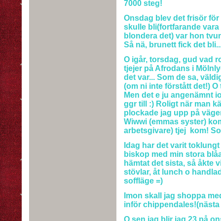
7000 steg!
Onsdag blev det frisör för 
skulle bli(fortfarande var
blondera det) var hon tvung
Så nä, brunett fick det bli..
O igår, torsdag, gud vad ro
tjejer på Afrodans i Mölnl
det var... Som de sa, väldi
(om ni inte förstått det!) O
Men det e ju angenämnt iofs
ggr till :) Roligt när man
plockade jag upp på väge
Wiwwi (emmas syster) ko
arbetsgivare) tjej kom! Som
Idag har det varit toklung
biskop med min stora blåa bi
hämtat det sista, så åkte 
stövlar, åt lunch o handlad
soffläge =)
Imon skall jag shoppa med
inför chippendales!(nästa 
O sen jag blir jag 23 på 