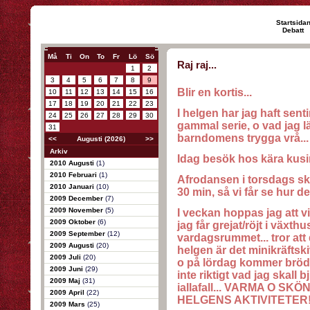
Startsida
Debatt
Må
Ti
On
To
Fr
Lö
Sö
Raj raj...
1
2
3
4
5
6
7
8
9
Blir en kortis...
10
11
12
13
14
15
16
17
18
19
20
21
22
23
I helgen har jag haft sent
24
25
26
27
28
29
30
gammal serie, o vad jag l
31
barndomens trygga vrå...
<<
Augusti (2026)
>>
Arkiv
Idag besök hos kära kusin
2010 Augusti
(1)
2010 Februari
(1)
Afrodansen i torsdags ske
2010 Januari
(10)
30 min, så vi får se hur de
2009 December
(7)
2009 November
(5)
I veckan hoppas jag att vi
2009 Oktober
(6)
jag får grejat/röjt i växt
2009 September
(12)
vardagsrummet... tror att de
2009 Augusti
(20)
helgen är det minikräfts
2009 Juli
(20)
o på lördag kommer bröde
2009 Juni
(29)
inte riktigt vad jag skall b
2009 Maj
(31)
iallafall... VARMA O S
2009 April
(22)
HELGENS AKTIVITETER
2009 Mars
(25)