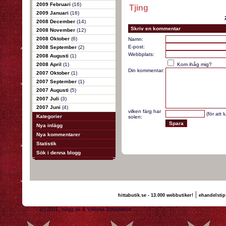
2009 Februari
(16)
Tjing
2009 Januari
(16)
2008 December
(14)
Skriv en kommentar
2008 November
(12)
2008 Oktober
(6)
Namn:
E-post:
2008 September
(2)
Webbplats:
2008 Augusti
(1)
2008 April
(1)
Kom ihåg mig?
Din kommentar:
2007 Oktober
(1)
2007 September
(1)
2007 Augusti
(5)
2007 Juli
(3)
2007 Juni
(4)
vilken färg har
(för att 
Kategorier
solen:
Nya inlägg
Nya kommentarer
Statistik
Sök i denna blogg
|
hittabutik.se - 13.000 webbutiker!
ehandelstip
(c) 2011, nogg.se & Viktoria Johansson