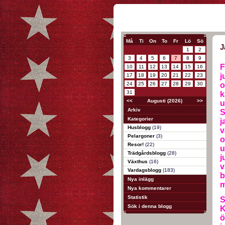
Må
Ti
On
To
Fr
Lö
Sö
J
1
2
3
4
5
6
7
8
9
F
10
11
12
13
14
15
16
j
17
18
19
20
21
22
23
24
25
26
27
28
29
30
o
31
k
<<
Augusti (2026)
>>
u
Arkiv
S
Kategorier
j
Husblogg
(19)
v
Pelargoner
(3)
o
Resor!
(22)
u
Trädgårdsblogg
(28)
j
Växthus
(16)
v
Vardagsblogg
(183)
b
Nya inlägg
m
Nya kommentarer
Statistik
S
Sök i denna blogg
K
ö