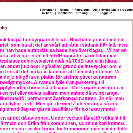
Startsidan
|
Blogg
|
Fotoalbum
|
Olika övriga länka
|
Gästbo
Debatt
|
Topplistor
|
Om mig
|
Logga in
aha....
ick tag på husbyggarn tillslut... Han hade pratat med sin
urist, som sa att det är svårt att råda i sådana här fall, men
m han hade suttit där, så hade han överklagat... Vi har en
arta att vi bor inom ett 50 dB område, så det där med
teplatser och ekvivalent nivå på 70dB kan vi ju klara...
en är det ju placering/val av grund de inte tycker om, o
ag tror att det är där vi kommer att få mest problem.. Vi
alde ju att göra en platta, för att inte påverka naturen
nödigt mycke.. Använda fylle från parkering till
ppfyllnad på huset så att säga... Det vi gärna vill göra är
u en hel eller delvis källare, men måste då ev spränga,
ilket medför permanent åverkan på naturen, än när man
ara flyttar jord... Men går de med å att spränga så inte
ig emot! Jag tar gärna en källare för extra utrymme!
en är det då avloppet.. Under veckan får vi försöka få hit
ärrman och Erika från kommunen, så att de kan komma
verrens hur vi skall göra, för kommunen måste veta detta