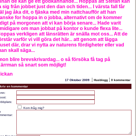
nnan de kan ge ett godkännande... Hoppas att Stefan kan
a sig från jobbet just den dan och tiden... I värsta fall får
äl jag åka dit, o fjäska med min nattchaufför att han
anske for hoppa in o jobba, alternativt om de kommer
idigt på morgonen att vi kan börja senare... Hade varit
midigare om man jobbat på kontor o kunde flexa lite...
oppas verkligen att länsrätten är snälla mot oss... Att de
örstår varför vi vill göra det här... att genom att lägga
uset där, drar vi nytta av naturens fördigheter eller vad
an skall säga...
mon blire brevskrivardag... o så försöka få tag på
ärrman så snart som möjligt!
ickan
|
|
17 Oktober 2009
Husblogg
0 kommentar
kriv en kommentar
mn:
post:
bbplats:
Kom ihåg mig?
n
mmentar: