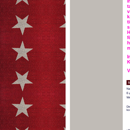
i
t
v
k
t
s
H
f
h
m
I
K
V
S
Na
E-
We
Di
ko