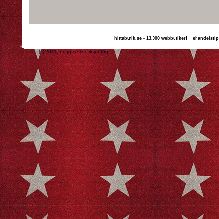
|
hittabutik.se - 13.000 webbutiker!
ehandelstip
(c) 2011, nogg.se & erik juntorp