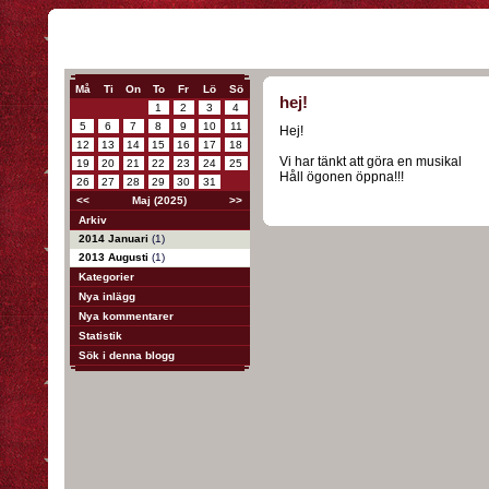
Må
Ti
On
To
Fr
Lö
Sö
hej!
1
2
3
4
5
6
7
8
9
10
11
Hej!
12
13
14
15
16
17
18
Vi har tänkt att göra en musikal
19
20
21
22
23
24
25
Håll ögonen öppna!!!
26
27
28
29
30
31
<<
Maj (2025)
>>
Arkiv
2014 Januari
(1)
2013 Augusti
(1)
Kategorier
Nya inlägg
Nya kommentarer
Statistik
Sök i denna blogg