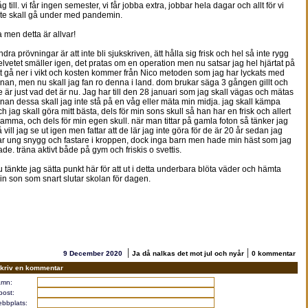
g till. vi får ingen semester, vi får jobba extra, jobbar hela dagar och allt för vi
nte skall gå under med pandemin.
a men detta är allvar!
dra prövningar är att inte bli sjukskriven, ätt hålla sig frisk och hel så inte rygg
elvetet smäller igen, det pratas om en operation men nu satsar jag hel hjärtat på
tt gå ner i vikt och kosten kommer från Nico metoden som jag har lyckats med
nnan, men nu skall jag fan ro denna i land. dom brukar säga 3 gången gillt och
e är just vad det är nu. Jag har till den 28 januari som jag skall vägas och mätas
nnan dessa skall jag inte stå på en våg eller mäta min midja. jag skall kämpa
ch jag skall göra mitt bästa, dels för min sons skull så han har en frisk och allert
amma, och dels för min egen skull. när man tittar på gamla foton så tänker jag
å vill jag se ut igen men fattar att de lär jag inte göra för de är 20 år sedan jag
ar ung snygg och fastare i kroppen, dock inga barn men hade min häst som jag
ade. träna aktivt både på gym och friskis o svettis.
u tänkte jag sätta punkt här för att ut i detta underbara blöta väder och hämta
in son som snart slutar skolan för dagen.
|
|
9 December 2020
Ja då nalkas det mot jul och nyår
0 kommentar
kriv en kommentar
mn:
post:
bbplats: