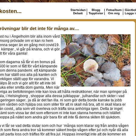
osten...
Startsidan
|
Blogg
|
Fotoalbum
|
Gästbo
Debatt
|
Topplistor
|
Om mig
|
Logga i
rövningar blir det inte för många av....
ust nu i Ängelholm blir alla inom vård
msorg prövade om vi kan ro hem
enna seger än en gång mot covid19.
i kämpar , vi går på knäna, och vi gör
lt för våra gamla!
nom dagarna så får vi en bonus på
500 kr som vi fått för vårt kämpande
nom denna pandemi. ett kämpande
om har ställt oss alla på kanten och
erkligen ställt upp för varandra. Vi
älps åt och vi gör allt för att inte bli
juka eller smitta dom gamla. Men när
vriga av befolkningen inte kan lova att hålla restruktioner, när man springer på
äla, i Helsingborg , shoppar alla dessa julklappar , julhandlar och skiter i vad
egeringen säger.. ja då är det fan illa. ni som gör detta borde kanske ta jobb
nom vården och hjälpa oss som sliter för att ni skall må bra, att ni skall klara er
rån covid,, alla som vill överleva och träffa sina anhöriga igen. Detta är inget
kämt som vissa tar det som eftersom ni inte kan stanna hemma och istället
hoppa på nätet som andra gör bara för att inte få denna skiten till sjukdom.
a vi får se vad detta slutar som och hur ¨många som klarar sig från andra vågen
ch som flera andra tror så kommer säkert tredje vågen efter jul och nyår då alla
all parta loss och träffas för att fira jul. Hoppas innerligt inte att de kommer en