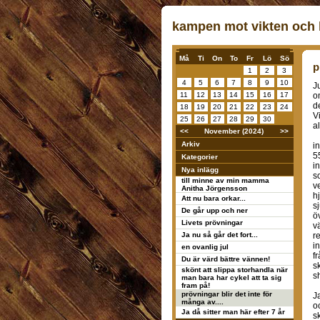
kampen mot vikten och k
Må
Ti
On
To
Fr
Lö
Sö
p
1
2
3
4
5
6
7
8
9
10
J
11
12
13
14
15
16
17
o
d
18
19
20
21
22
23
24
V
25
26
27
28
29
30
al
<<
November (2024)
>>
Arkiv
i
5
Kategorier
i
Nya inlägg
s
till minne av min mamma
v
Anitha Jörgensson
hj
Att nu bara orkar...
s
De går upp och ner
ö
Livets prövningar
v
Ja nu så går det fort...
r
i
en ovanlig jul
f
Du är värd bättre vännen!
s
skönt att slippa storhandla när
s
man bara har cykel att ta sig
fram på!
prövningar blir det inte för
J
många av....
o
Ja då sitter man här efter 7 år
sk