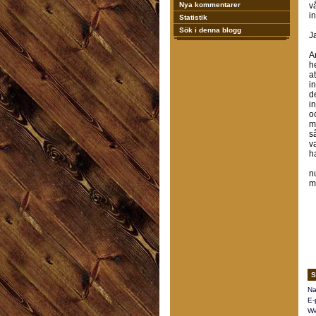
Nya kommentarer
vå
i
Statistik
Sök i denna blogg
J
An
h
a
i
d
i
o
m
s
v
h
n
m
S
Na
E-
We