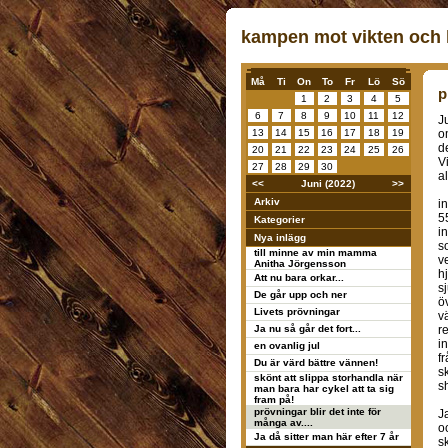
kampen mot vikten och k
Må
Ti
On
To
Fr
Lö
Sö
p
1
2
3
4
5
6
7
8
9
10
11
12
J
13
14
15
16
17
18
19
o
d
20
21
22
23
24
25
26
V
27
28
29
30
al
<<
Juni (2022)
>>
Arkiv
i
5
Kategorier
i
Nya inlägg
s
till minne av min mamma
v
Anitha Jörgensson
hj
Att nu bara orkar...
s
De går upp och ner
ö
Livets prövningar
v
Ja nu så går det fort...
r
i
en ovanlig jul
f
Du är värd bättre vännen!
s
skönt att slippa storhandla när
s
man bara har cykel att ta sig
fram på!
prövningar blir det inte för
J
många av....
o
Ja då sitter man här efter 7 år
sk