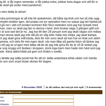
g till. vi får ingen semester, vi får jobba extra, jobbar hela dagar och allt för vi
nte skall gå under med pandemin.
a men detta är allvar!
dra prövningar är att inte bli sjukskriven, ätt hålla sig frisk och hel så inte rygg
elvetet smäller igen, det pratas om en operation men nu satsar jag hel hjärtat på
tt gå ner i vikt och kosten kommer från Nico metoden som jag har lyckats med
nnan, men nu skall jag fan ro denna i land. dom brukar säga 3 gången gillt och
e är just vad det är nu. Jag har till den 28 januari som jag skall vägas och mätas
nnan dessa skall jag inte stå på en våg eller mäta min midja. jag skall kämpa
ch jag skall göra mitt bästa, dels för min sons skull så han har en frisk och allert
amma, och dels för min egen skull. när man tittar på gamla foton så tänker jag
å vill jag se ut igen men fattar att de lär jag inte göra för de är 20 år sedan jag
ar ung snygg och fastare i kroppen, dock inga barn men hade min häst som jag
ade. träna aktivt både på gym och friskis o svettis.
u tänkte jag sätta punkt här för att ut i detta underbara blöta väder och hämta
in son som snart slutar skolan för dagen.
|
|
9 December 2020
Ja då nalkas det mot jul och nyår
0 kommentar
kriv en kommentar
mn:
post:
bbplats: