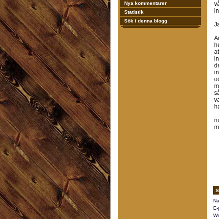
Nya kommentarer
vå
i
Statistik
Sök i denna blogg
J
An
h
a
i
d
i
o
m
s
v
h
n
m
S
Na
E-
We