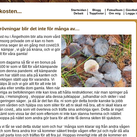
osten...
Startsidan
|
Blogg
|
Fotoalbum
|
Gästbo
Debatt
|
Topplistor
|
Om mig
|
Logga i
rövningar blir det inte för många av....
ust nu i Ängelholm blir alla inom vård
msorg prövade om vi kan ro hem
enna seger än en gång mot covid19.
i kämpar , vi går på knäna, och vi gör
lt för våra gamla!
nom dagarna så får vi en bonus på
500 kr som vi fått för vårt kämpande
nom denna pandemi. ett kämpande
om har ställt oss alla på kanten och
erkligen ställt upp för varandra. Vi
älps åt och vi gör allt för att inte bli
juka eller smitta dom gamla. Men när
vriga av befolkningen inte kan lova att hålla restruktioner, när man springer på
äla, i Helsingborg , shoppar alla dessa julklappar , julhandlar och skiter i vad
egeringen säger.. ja då är det fan illa. ni som gör detta borde kanske ta jobb
nom vården och hjälpa oss som sliter för att ni skall må bra, att ni skall klara er
rån covid,, alla som vill överleva och träffa sina anhöriga igen. Detta är inget
kämt som vissa tar det som eftersom ni inte kan stanna hemma och istället
hoppa på nätet som andra gör bara för att inte få denna skiten till sjukdom.
a vi får se vad detta slutar som och hur ¨många som klarar sig från andra vågen
ch som flera andra tror så kommer säkert tredje vågen efter jul och nyår då alla
all parta loss och träffas för att fira jul. Hoppas innerligt inte att de kommer en