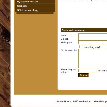
Nya kommentarer
Statistik
Sök i denna blogg
Skriv en kommentar
Namn:
E-post:
Webbplats:
Kom ihåg mig?
Din kommentar:
vilken färg har
(för att 
solen:
|
hittabutik.se - 13.000 webbutiker!
ehandelstip