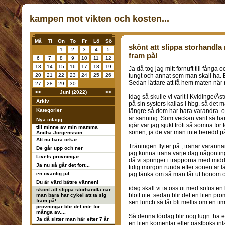
kampen mot vikten och kosten...
Må
Ti
On
To
Fr
Lö
Sö
skönt att slippa storhandla 
1
2
3
4
5
fram på!
6
7
8
9
10
11
12
13
14
15
16
17
18
19
Ja då tog jag mitt förnuft till fånga 
20
21
22
23
24
25
26
tungt och annat som man skall ha. Bä
Sedan lättare att få hem maten när 
27
28
29
30
<<
Juni (2022)
>>
Idag så skulle vi varit i Kvidinge/Å
Arkiv
på sin systers kallas i hbg. så det m
Kategorier
längre så dom har bara varandra. oc
är sanning. Som veckan varit så har
Nya inlägg
igår var jag sjukt trött så somna fö
till minne av min mamma
sonen, ja de var man inte beredd på
Anitha Jörgensson
Att nu bara orkar...
Träningen flyter på , tränar varan
De går upp och ner
jag kunna träna varje dag någonting
Livets prövningar
då vi springer i trapporna med midd
Ja nu så går det fort...
tidig morgon runda efter sonen är l
en ovanlig jul
jag tänka om så man får ut honom 
Du är värd bättre vännen!
idag skall vi ta oss ut med sofus en 
skönt att slippa storhandla när
blött ute. sedan blir det en liten pr
man bara har cykel att ta sig
fram på!
sen lunch så får bli mellis om en ti
prövningar blir det inte för
många av....
Så denna lördag blir nog lugn. ha en
Ja då sitter man här efter 7 år
en liten komentar eller gästboks inl