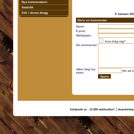
Nya kommentarer
Statistik
Sök i denna blogg
5 Januari 2
Skriv en kommentar
Namn:
E-post:
Webbplats:
Kom ihåg mig?
Din kommentar:
vilken färg har
(för att 
solen:
|
hittabutik.se - 13.000 webbutiker!
ehandelstip
(c) 2011, nogg.se & charlotte Jörgensson