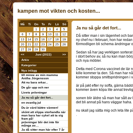
kampen mot vikten och kosten...
Må
Ti
On
To
Fr
Lö
Sö
Ja nu så går det fort...
1
2
3
4
5
6
7
8
9
10
11
12
Då sitter man i sin lägenhet och bar
13
14
15
16
17
18
19
ny chef nu i februari, hon har redan 
förmodligen bli schema ändringar o
20
21
22
23
24
25
26
27
28
29
30
Sedan så har jag verkligen sorterat 
<<
Juni (2022)
>>
i stort behov av, så nu kan man bör
Arkiv
och nya möbler.
Kategorier
Detta med Corona vaccinet de lär 
Nya inlägg
kille kommer ta den. Så man har någ
till minne av min mamma
kommer stoppa smittspridningen i vå
Anitha Jörgensson
Att nu bara orkar...
är på jakt efter ny soffa, gärna bäd
De går upp och ner
kommer även köpa lite annat trevli
Livets prövningar
Ja nu så går det fort...
sonen blir äldre så man har sålt av
det bli annat på hans väggar haha.
en ovanlig jul
Du är värd bättre vännen!
nu skall jag sätta mig och leta lite p
skönt att slippa storhandla när
.
man bara har cykel att ta sig
fram på!
prövningar blir det inte för
många av....
Ja då sitter man här efter 7 år