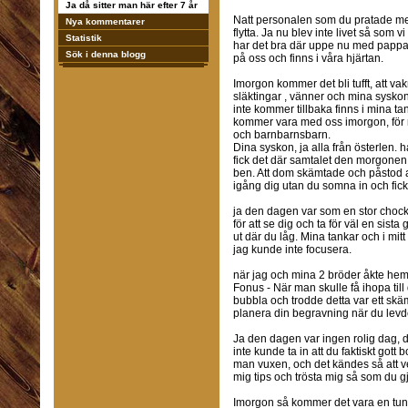
Ja då sitter man här efter 7 år
Natt personalen som du pratade med 
Nya kommentarer
flytta. Ja nu blev inte livet så som
Statistik
har det bra där uppe nu med pappa, 
Sök i denna blogg
på oss och finns i våra hjärtan.
Imorgon kommer det bli tufft, att vak
släktingar , vänner och mina syskon. 
inte kommer tillbaka finns i mina t
kommer vara med oss imorgon, för m
och barnbarnsbarn.
Dina syskon, ja alla från österlen.
fick det där samtalet den morgone
ben. Att dom skämtade och påstod at
igång dig utan du somna in och fick
ja den dagen var som en stor chock 
för att se dig och ta för väl en sista 
ut där du låg. Mina tankar och i mitt
jag kunde inte focusera.
när jag och mina 2 bröder åkte hem t
Fonus - När man skulle få ihopa till
bubbla och trodde detta var ett skäm
planera din begravning när du levd
Ja den dagen var ingen rolig dag, 
inte kunde ta in att du faktiskt gott b
man vuxen, och det kändes så att v
mig tips och trösta mig så som du gjo
Imorgon så kommer det vara en tun