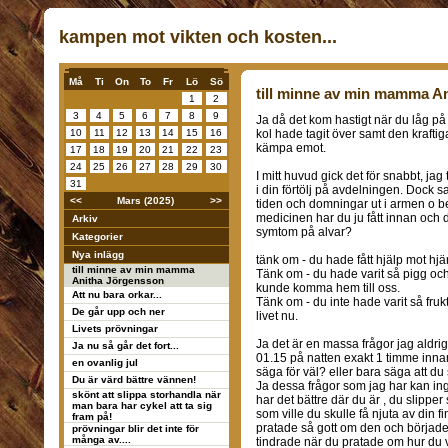
kampen mot vikten och kosten...
Må
Ti
On
To
Fr
Lö
Sö
till minne av min mamma A
1
2
3
4
5
6
7
8
9
Ja då det kom hastigt när du låg på s
10
11
12
13
14
15
16
kol hade tagit över samt den kraftig
kämpa emot.
17
18
19
20
21
22
23
24
25
26
27
28
29
30
I mitt huvud gick det för snabbt, ja
31
i din förtölj på avdelningen. Dock sa
<<
Mars (2025)
>>
tiden och domningar ut i armen o 
medicinen har du ju fått innan och d
Arkiv
symtom på alvar?
Kategorier
Nya inlägg
tänk om - du hade fått hjälp mot hjär
till minne av min mamma
Tänk om - du hade varit så pigg oc
Anitha Jörgensson
kunde komma hem till oss.
Att nu bara orkar...
Tänk om - du inte hade varit så fruk
De går upp och ner
livet nu.
Livets prövningar
Ja det är en massa frågor jag aldrig 
Ja nu så går det fort...
01.15 på natten exakt 1 timme innan 
en ovanlig jul
säga för väl? eller bara säga att 
Du är värd bättre vännen!
Ja dessa frågor som jag har kan ing
skönt att slippa storhandla när
har det bättre där du är , du slippe
man bara har cykel att ta sig
som ville du skulle få njuta av din 
fram på!
pratade så gott om den och började 
prövningar blir det inte för
många av....
tindrade när du pratade om hur du vi