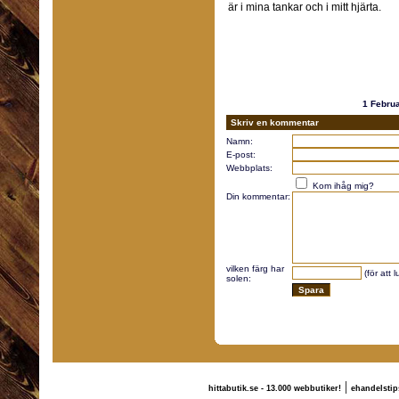
är i mina tankar och i mitt hjärta.
1 Febru
Skriv en kommentar
Namn:
E-post:
Webbplats:
Kom ihåg mig?
Din kommentar:
vilken färg har
(för att 
solen:
|
hittabutik.se - 13.000 webbutiker!
ehandelstip