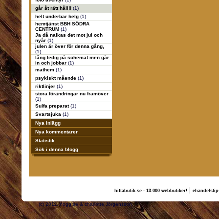
går åt rätt håll!!
(1)
helt underbar helg
(1)
hemtjänst BBH SÖDRA
CENTRUM
(1)
Ja då nalkas det mot jul och
nyår
(1)
julen är över för denna gång,
(1)
lång ledig på schemat men går
in och jobbar
(1)
mathem
(1)
psykiskt mående
(1)
riktlinjer
(1)
stora förändringar nu framöver
(1)
Sulfa preparat
(1)
Svartsjuka
(1)
Nya inlägg
Nya kommentarer
Statistik
Sök i denna blogg
|
hittabutik.se - 13.000 webbutiker!
ehandelstip
(c) 2011, nogg.se & charlotte Jörgensson