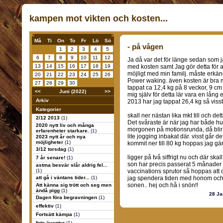
kampen mot vikten och kosten...
Må
Ti
On
To
Fr
Lö
Sö
- på vågen
1
2
3
4
5
6
7
8
9
10
11
12
Ja då var det för länge sedan som 
13
14
15
16
17
18
19
med kosten samt Jag gör detta för a
möjligt med min familj. måste erkän
20
21
22
23
24
25
26
Power waking. även kosten är bra me
27
28
29
30
tappat ca 12,4 kg på 8 veckor, 9 cm 
<<
Juni (2022)
>>
mig själv för detta lär vara en lång
Arkiv
2013 har jag tappat 26,4 kg så visst
Kategorier
skall ner nästan lika mkt till och det
2/12 2013
(1)
Det svåraste är när jag har både hu
2020 nytt liv och många
morgonen på motionsrunda, då blir
erfarenheter starkare.
(1)
lite jogging inbakat där. visst går 
2023 nytt år och nya
möjligheter
(1)
kommit ner till 80 kg hoppas jag gä
3/12 torsdag
(1)
ligger på två siffrigt nu och där ska
7 år senare!
(1)
son har precis passerat 5 månader 
astma besvär slår aldrig fel...
(1)
vaccinations sprutor så hoppas att de
att gå i väntans tider...
(1)
jag spendera tiden med honom och
sonen.. hej och hå i snön!!
Att känna sig trött och seg men
ändå pigg
(1)
28 Ja
Dagen föra begravningen
(1)
effektiv
(1)
Fortsätt kämpa
(1)
foto äventyr
(1)