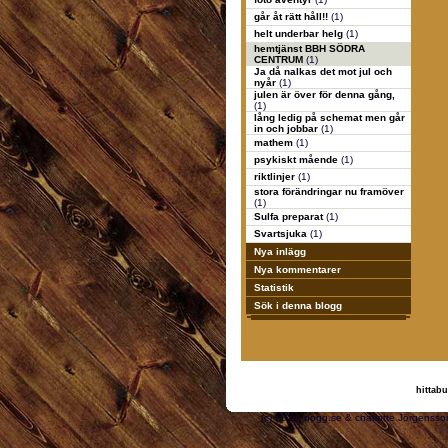
går åt rätt håll!!
(1)
helt underbar helg
(1)
hemtjänst BBH SÖDRA
CENTRUM
(1)
Ja då nalkas det mot jul och
nyår
(1)
julen är över för denna gång,
(1)
lång ledig på schemat men går
in och jobbar
(1)
mathem
(1)
psykiskt mående
(1)
riktlinjer
(1)
stora förändringar nu framöver
(1)
Sulfa preparat
(1)
Svartsjuka
(1)
Nya inlägg
Nya kommentarer
Statistik
Sök i denna blogg
hittabu
(c) 2011, nogg.se & cha