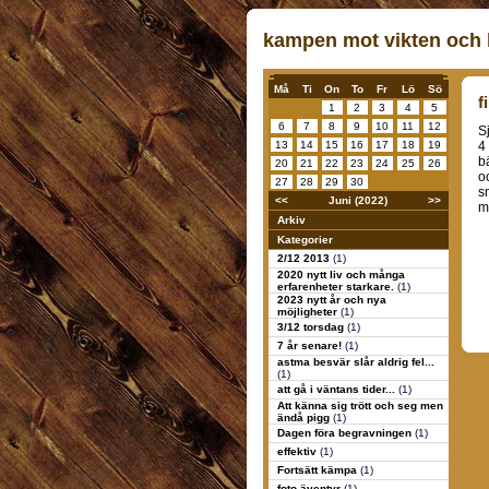
kampen mot vikten och k
Må
Ti
On
To
Fr
Lö
Sö
f
1
2
3
4
5
6
7
8
9
10
11
12
S
13
14
15
16
17
18
19
4
b
20
21
22
23
24
25
26
o
27
28
29
30
s
<<
Juni (2022)
>>
m
Arkiv
Kategorier
2/12 2013
(1)
2020 nytt liv och många
erfarenheter starkare.
(1)
2023 nytt år och nya
möjligheter
(1)
3/12 torsdag
(1)
7 år senare!
(1)
astma besvär slår aldrig fel...
(1)
att gå i väntans tider...
(1)
Att känna sig trött och seg men
ändå pigg
(1)
Dagen föra begravningen
(1)
effektiv
(1)
Fortsätt kämpa
(1)
foto äventyr
(1)