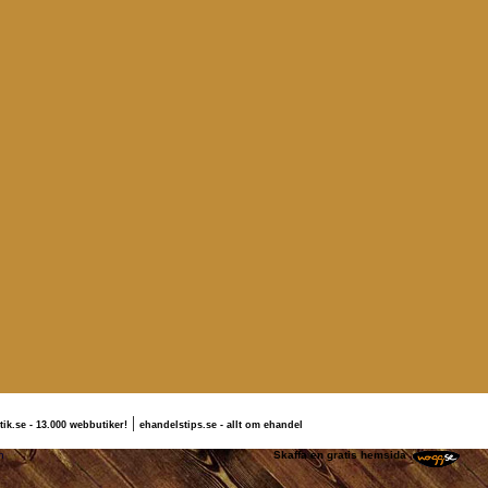
|
tik.se - 13.000 webbutiker!
ehandelstips.se - allt om ehandel
rlotte Jörgensson
Skaffa en gratis hemsida