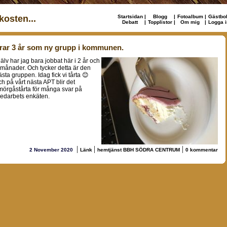
osten...
Startsidan
|
Blogg
|
Fotoalbum
|
Gästbo
Debatt
|
Topplistor
|
Om mig
|
Logga i
irar 3 år som ny grupp i kommunen.
jälv har jag bara jobbat här i 2 år och
 månader. Och tycker detta är den
ästa gruppen. Idag fick vi tårta 😊
ch på vårt nästa APT blir det
mörgåstårta för många svar på
edarbets enkäten.
|
|
|
2 November 2020
Länk
hemtjänst BBH SÖDRA CENTRUM
0 kommentar