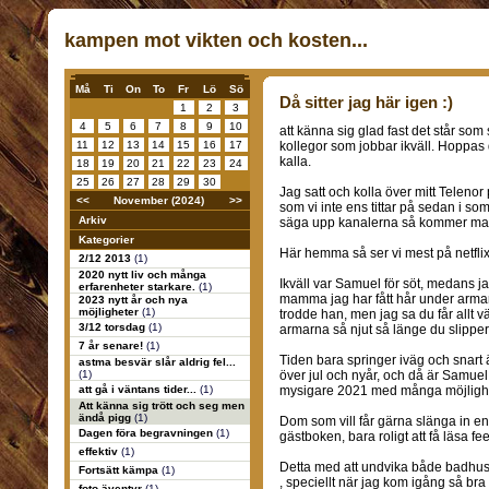
kampen mot vikten och kosten...
Må
Ti
On
To
Fr
Lö
Sö
Då sitter jag här igen :)
1
2
3
4
5
6
7
8
9
10
att känna sig glad fast det står so
11
12
13
14
15
16
17
kollegor som jobbar ikväll. Hoppas 
kalla.
18
19
20
21
22
23
24
25
26
27
28
29
30
Jag satt och kolla över mitt Telenor 
<<
November (2024)
>>
som vi inte ens tittar på sedan i so
Arkiv
säga upp kanalerna så kommer man 
Kategorier
Här hemma så ser vi mest på netflix
2/12 2013
(1)
2020 nytt liv och många
Ikväll var Samuel för söt, medans 
erfarenheter starkare.
(1)
mamma jag har fått hår under armar
2023 nytt år och nya
möjligheter
(1)
trodde han, men jag sa du får allt v
3/12 torsdag
(1)
armarna så njut så länge du slippe
7 år senare!
(1)
Tiden bara springer iväg och snart är
astma besvär slår aldrig fel...
(1)
över jul och nyår, och då är Samuel
att gå i väntans tider...
(1)
mysigare 2021 med många möjlighete
Att känna sig trött och seg men
ändå pigg
(1)
Dom som vill får gärna slänga in en
Dagen föra begravningen
(1)
gästboken, bara roligt att få läsa fee
effektiv
(1)
Detta med att undvika både badhus 
Fortsätt kämpa
(1)
, speciellt när jag kom igång så br
foto äventyr
(1)