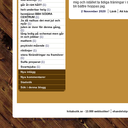
mig och istället ta tidiga träningar
går åt rätt håll!!
(1)
bli bättre hoppas jag.
helt underbar helg
(1)
|
|
2 November 2020
Länk
Att kä
hemtjänst BBH SÖDRA
CENTRUM
(1)
Ja då nalkas det mot jul och
nyår
(1)
julen är över för denna gång,
(1)
lång ledig på schemat men går
in och jobbar
(1)
mathem
(1)
psykiskt mående
(1)
riktlinjer
(1)
stora förändringar nu framöver
(1)
Sulfa preparat
(1)
Svartsjuka
(1)
Nya inlägg
Nya kommentarer
Statistik
Sök i denna blogg
|
hittabutik.se - 13.000 webbutiker!
ehandelstip
(c) 2011, nogg.se & charlotte Jörgensson