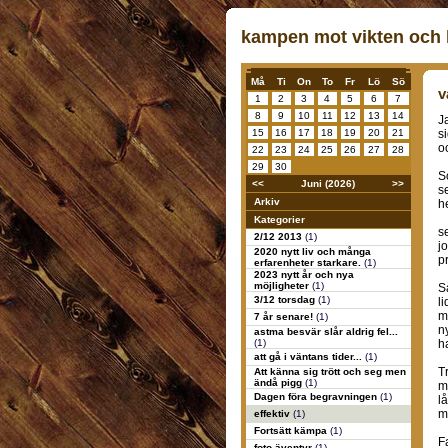
kampen mot vikten och k
Må
Ti
On
To
Fr
Lö
Sö
v
1
2
3
4
5
6
7
8
9
10
11
12
13
14
J
15
16
17
18
19
20
21
s
o
22
23
24
25
26
27
28
29
30
S
<<
Juni (2026)
>>
s
Arkiv
h
Kategorier
s
2/12 2013
(1)
j
2020 nytt liv och många
p
erfarenheter starkare.
(1)
2023 nytt år och nya
möjligheter
(1)
S
3/12 torsdag
(1)
l
m
7 år senare!
(1)
n
astma besvär slår aldrig fel...
(1)
h
att gå i väntans tider...
(1)
T
Att känna sig trött och seg men
ändå pigg
(1)
m
Dagen föra begravningen
(1)
l
m
effektiv
(1)
Fortsätt kämpa
(1)
F
foto äventyr
(1)