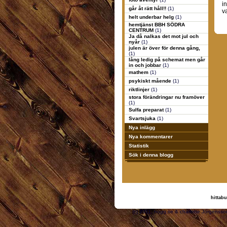
i
går åt rätt håll!!
(1)
v
helt underbar helg
(1)
hemtjänst BBH SÖDRA
CENTRUM
(1)
Ja då nalkas det mot jul och
nyår
(1)
julen är över för denna gång,
(1)
lång ledig på schemat men går
in och jobbar
(1)
mathem
(1)
psykiskt mående
(1)
riktlinjer
(1)
stora förändringar nu framöver
(1)
Sulfa preparat
(1)
Svartsjuka
(1)
Nya inlägg
Nya kommentarer
Statistik
Sök i denna blogg
hittabu
(c) 2011, nogg.se & cha