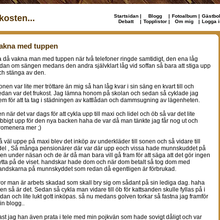
osten...
Startsidan
|
Blogg
|
Fotoalbum
|
Gästbo
Debatt
|
Topplistor
|
Om mig
|
Logga i
akna med tuppen
a då vakna man med tuppen när två telefoner ringde samtidigt, den ena låg
idan om sängen medans den andra självklart låg vid soffan så bara att stiga upp
ch stänga av den.
onen var lite mer tröttare än mig så han låg kvar i sin säng en kvart till och
edan var det frukost. Jag lämna honom på skolan och sedan så cyklade jag
em för att ta tag i städningen av kattlådan och dammsugning av lägenheten.
en när det var dags för att cykla upp till maxi och lidel och öb så var det lite
obbigt upp för den nya backen haha de var då man tänkte jag får nog ut och
romenera mer ;)
å väl uppe på maxi blev det inköp av underkläder till sonen och så vidare till
idel , Så många pensionärer där var där upp eoch vissa hade munnskuddet på
en under näsan och de är då man bara vill gå fram för att säga att det gör ingen
ytta på de viset. handskar hade dom och när dom betalt så tog dom med
andskarna på munnskyddet som redan då egentligen är förbrukad.
ror man är arbets skadad som skall bry sig om sådant på sin lediga dag. haha
en så är det. Sedan så cykla man vidare till öb för kattsanden skulle fyllas på i
ådan och lite lukt gott inköpas. så nu medans golven torkar så fastna jag framför
in blogg..
ast jag han även prata i tele med min pojkvän som hade sovigt dåligt och var