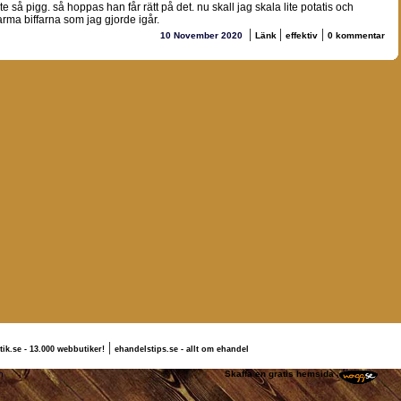
nte så pigg. så hoppas han får rätt på det. nu skall jag skala lite potatis och
arma biffarna som jag gjorde igår.
|
|
|
10 November 2020
Länk
effektiv
0 kommentar
|
tik.se - 13.000 webbutiker!
ehandelstips.se - allt om ehandel
rlotte Jörgensson
Skaffa en gratis hemsida