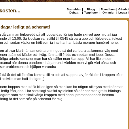
osten...
Startsidan
|
Blogg
|
Fotoalbum
|
Gästbo
Debatt
|
Topplistor
|
Om mig
|
Logga i
 dagar ledigt på schemat!
a då var man förberedd på att jobba idag för jag hade skrivet upp mig att jag
unde till 13.00. Så klockan var ställd till 0545 så bara upp och förbereda frukost
m och sedan väcka en trött son, ja inte har han bästa morgon humöret hehe.
en allt var klart när samordnaren ringde så det var bara att komma iväg med
onen , på med kläder och iväg. lämna till fritids och sedan mot jobb. Dessa
ärliga arbets kamrater man har så ställer man klart upp. Vi har lite ont om
ersonal när denna pandemin härjar runt i världen men vi gör vårt bästa och
öser problemen och hjälper varandra.
å då är det att försöka komma till ro och att slappna av, är rätt öm i kroppen efter
l aktivitet man haft i helgen ;)
morrn hoppas man träffa killen igen så man kan ha någon att mysa med när man
r ledig från jobb. Har som sagt skaffat ny telefon så där har man gratis tränings
rogram som man skall vänja kroppen med haha. promenader och hemma
räning är det som står på schemat för mig.