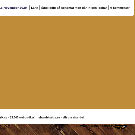
|
|
|
16 November 2020
Länk
lång ledig på schemat men går in och jobbar
0 kommentar
|
tik.se - 13.000 webbutiker!
ehandelstips.se - allt om ehandel
rlotte Jörgensson
Skaffa en gratis hemsida