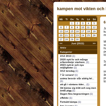
kampen mot vikten och k
Må
Ti
On
To
Fr
Lö
Sö
6
1
2
3
4
5
6
7
8
9
10
11
12
J
13
14
15
16
17
18
19
k
m
20
21
22
23
24
25
26
27
28
29
30
M
<<
Juni (2022)
>>
s
Arkiv
h
p
Kategorier
l
2/12 2013
(1)
2020 nytt liv och många
S
erfarenheter starkare.
(1)
al
2023 nytt år och nya
möjligheter
(1)
3/12 torsdag
(1)
i
ä
7 år senare!
(1)
p
astma besvär slår aldrig fel...
(1)
t
att gå i väntans tider...
(1)
Att känna sig trött och seg men
ändå pigg
(1)
Dagen föra begravningen
(1)
effektiv
(1)
Fortsätt kämpa
(1)
foto äventyr
(1)