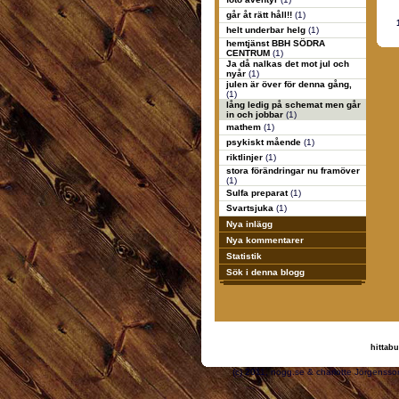
går åt rätt håll!!
(1)
helt underbar helg
(1)
hemtjänst BBH SÖDRA
CENTRUM
(1)
Ja då nalkas det mot jul och
nyår
(1)
julen är över för denna gång,
(1)
lång ledig på schemat men går
in och jobbar
(1)
mathem
(1)
psykiskt mående
(1)
riktlinjer
(1)
stora förändringar nu framöver
(1)
Sulfa preparat
(1)
Svartsjuka
(1)
Nya inlägg
Nya kommentarer
Statistik
Sök i denna blogg
hittabu
(c) 2011, nogg.se & cha