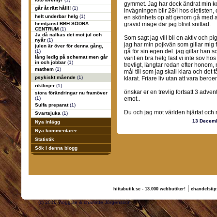
gymmet. Jag har dock ändrat min kos
går åt rätt håll!!
(1)
invägningen blir 28/! hos dietisten,
helt underbar helg
(1)
en skönhets op att genom gå med all 
hemtjänst BBH SÖDRA
gravid mage där jag blivit snittad.
CENTRUM
(1)
Ja då nalkas det mot jul och
Som sagt jag vill bli en aktiv och pi
nyår
(1)
jag har min pojkvän som gillar mig 
julen är över för denna gång,
gå för sin egen del. jag gillar han
(1)
lång ledig på schemat men går
varit en bra helg fast vi inte sov h
in och jobbar
(1)
trevligt, längtar redan efter honom, n
mathem
(1)
mål till som jag skall klara och det 
psykiskt mående
(1)
klarat. Friare liv utan att vara bero
riktlinjer
(1)
önskar er en trevlig fortsatt 3 adve
stora förändringar nu framöver
(1)
emot..
Sulfa preparat
(1)
Du och jag mot världen hjärtat och m
Svartsjuka
(1)
13 Decem
Nya inlägg
Nya kommentarer
Statistik
Sök i denna blogg
|
hittabutik.se - 13.000 webbutiker!
ehandelstip
(c) 2011, nogg.se & charlotte Jörgensson