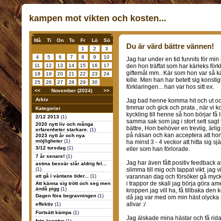
kampen mot vikten och kosten...
Må
Ti
On
To
Fr
Lö
Sö
Du är värd bättre vännen!
1
2
3
4
5
6
7
8
9
10
Jag har under en tid funnits för mi
11
12
13
14
15
16
17
den hon träffat som har kärleks förkl
giftemål mm.. Kär som hon var så kä
18
19
20
21
22
23
24
kille. Men han har betett sig konsti
25
26
27
28
29
30
förklaringen... han var hos sitt ex.
<<
November (2024)
>>
Arkiv
Jag bad henne komma hit och ut och
timmar och gick och prata , när vi 
Kategorier
kyckling till henne så hon börjar få
2/12 2013
(1)
samma sak som jag i stort sett sagt 
2020 nytt liv och många
bättre, Hon behöver en trevlig, ärli
erfarenheter starkare.
(1)
på näsan och kan acceptera att ho
2023 nytt år och nya
möjligheter
(1)
ha minst 3 - 4 veckor att hitta sig s
3/12 torsdag
(1)
eller som han förlorade.
7 år senare!
(1)
Jag har även fått positiv feedback a
astma besvär slår aldrig fel...
(1)
slimma till mig och tappat vikt. jag 
att gå i väntans tider...
(1)
varannan dag och försöker gå mycke
i trappor de skall jag börja göra ame
Att känna sig trött och seg men
ändå pigg
(1)
kroppen jag vill ha, få tillbaka de
Dagen föra begravningen
(1)
då jag var med om min häst olycka so
allvar :/
effektiv
(1)
Fortsätt kämpa
(1)
Jag älskade mina hästar och få rida
foto äventyr
(1)