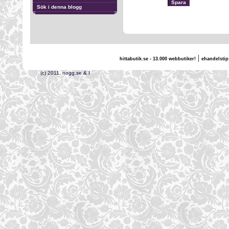
Sök i denna blogg
|
hittabutik.se - 13.000 webbutiker!
ehandelstip
(c) 2011, nogg.se & I