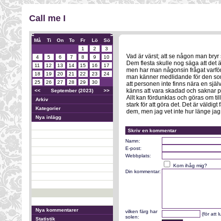
Call me I
Må
Ti
On
To
Fr
Lö
Sö
1
2
3
Vad är värst; att se någon man bryr 
4
5
6
7
8
9
10
Dem flesta skulle nog säga att det
11
12
13
14
15
16
17
men har man någonsin frågat varför? 
18
19
20
21
22
23
24
man känner medlidande för den som
25
26
27
28
29
30
att personen inte finns nära en sjä
känns att vara skadad och saknar p
<<
September (2023)
>>
Allt kan fördunklas och göras om till
Arkiv
stark för att göra det. Det är väldig
Kategorier
dem, men jag vet inte hur länge jag 
Nya inlägg
Skriv en kommentar
Namn:
E-post:
Webbplats:
Kom ihåg mig?
Din kommentar:
Nya kommentarer
vilken färg har
(för att 
solen:
Statistik