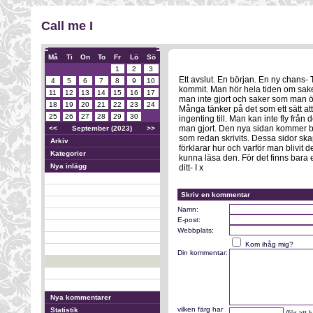
Call me I
Må
Ti
On
To
Fr
Lö
Sö
1
2
3
Ett avslut. En början. En ny chans- T
4
5
6
7
8
9
10
kommit. Man hör hela tiden om saker 
11
12
13
14
15
16
17
man inte gjort och saker som man ö
18
19
20
21
22
23
24
Många tänker på det som ett sätt at
25
26
27
28
29
30
ingenting till. Man kan inte fly från
man gjort. Den nya sidan kommer b
<<
September (2023)
>>
som redan skrivits. Dessa sidor s
Arkiv
förklarar hur och varför man blivit
Kategorier
kunna läsa den. För det finns bara 
Nya inlägg
ditt- I x
Skriv en kommentar
Namn:
E-post:
Webbplats:
Kom ihåg mig?
Din kommentar:
Nya kommentarer
vilken färg har
Statistik
(för att 