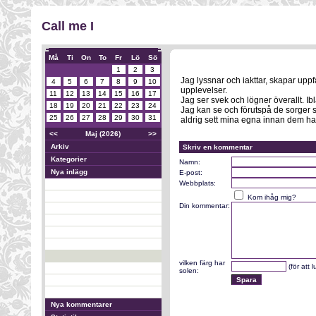
Call me I
Må
Ti
On
To
Fr
Lö
Sö
1
2
3
Jag lyssnar och iakttar, skapar upp
4
5
6
7
8
9
10
upplevelser.
11
12
13
14
15
16
17
Jag ser svek och lögner överallt. I
18
19
20
21
22
23
24
Jag kan se och förutspå de sorger 
25
26
27
28
29
30
31
aldrig sett mina egna innan dem har i
<<
Maj (2026)
>>
Arkiv
Skriv en kommentar
Kategorier
Namn:
Nya inlägg
E-post:
Webbplats:
Kom ihåg mig?
Din kommentar:
vilken färg har
(för att 
solen:
Nya kommentarer