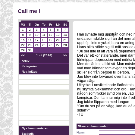
Call me I
Må
Ti
On
To
Fr
Lö
Sö
1
2
3
4
5
6
7
Han synade mig uppifrån och ned men
8
9
10
11
12
13
14
enda som skilde sig från det normal
15
16
17
18
19
20
21
upphöjt. Inte mycket, bara en aning
22
23
24
25
26
27
28
Hans blick sökte sig till mitt ansikt
29
30
"Du ser inte ut att vara så deprimer
Det var ett konstaterande, men där fan
<<
Juni (2026)
>>
förknippar depression med mörka klä
Arkiv
Men det är inte alltid så. Man måste
Kategorier
vad man känner som avgör en depres
Nya inlägg
skiljer sig från person till person.
Jag blev inte förvånad över hans fr
vågar säga.
Uttrycket i ansiktet hade förändrats
nu skymta tveksamhet och oro. Han 
någon som tycker synd om en. Jag s
kompisar. Den lämnar mig inte ifred, 
Jag fuktar läpparna med tungan.
"Om du ser på en vägg, kan du då av
sidan?"
- I x
Skriv en kommentar
Nya kommentarer
Namn:
Statistik