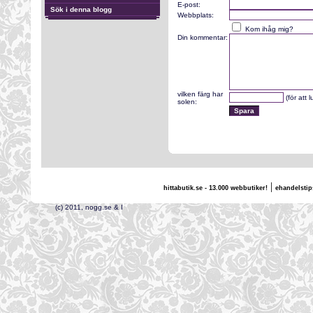
E-post:
Sök i denna blogg
Webbplats:
Kom ihåg mig?
Din kommentar:
vilken färg har
(för att 
solen:
|
hittabutik.se - 13.000 webbutiker!
ehandelstip
(c) 2011, nogg.se & I