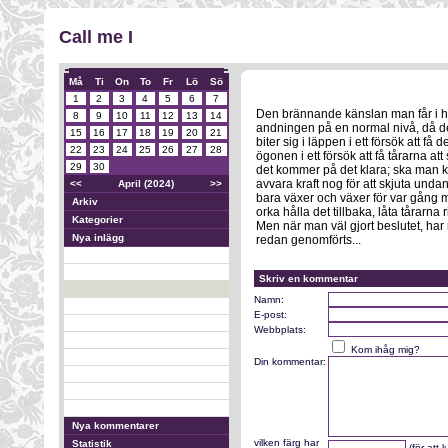
Call me I
Må
Ti
On
To
Fr
Lö
Sö
1
2
3
4
5
6
7
Den brännande känslan man får i hal
8
9
10
11
12
13
14
andningen på en normal nivå, då de
15
16
17
18
19
20
21
biter sig i läppen i ett försök att f
22
23
24
25
26
27
28
ögonen i ett försök att få tårarna att
29
30
det kommer på det klara; ska man kla
avvara kraft nog för att skjuta unda
<<
April (2024)
>>
bara växer och växer för var gång 
Arkiv
orka hålla det tillbaka, låta tårarna
Kategorier
Men när man väl gjort beslutet, har 
Nya inlägg
redan genomförts...
Skriv en kommentar
Namn:
E-post:
Webbplats:
Kom ihåg mig?
Din kommentar:
Nya kommentarer
vilken färg har
Statistik
(för att 