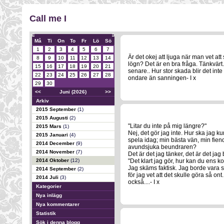
Call me I
Må
Ti
On
To
Fr
Lö
Sö
1
2
3
4
5
6
7
Är det okej att ljuga när man vet at
8
9
10
11
12
13
14
lögn? Det är en bra fråga. Tänkvärt. 
15
16
17
18
19
20
21
senare.. Hur stor skada blir det inte
22
23
24
25
26
27
28
ondare än sanningen- I x
29
30
<<
Juni (2026)
>>
Arkiv
2015 September
(1)
2015 Augusti
(2)
"Litar du inte på mig längre?"
2015 Mars
(1)
Nej, det gör jag inte. Hur ska jag k
2015 Januari
(4)
spela idag; min bästa vän, min fien
2014 December
(9)
avundsjuka beundraren?
2014 November
(7)
Det är det jag tänker, det är det ja
2014 Oktober
(12)
"Det klart jag gör, hur kan du ens
Jag skäms faktisk. Jag borde vara s
2014 September
(2)
för jag vet att det skulle göra så ont
2014 Juli
(3)
också....- I x
Kategorier
Nya inlägg
Nya kommentarer
Statistik
Sök i denna blogg