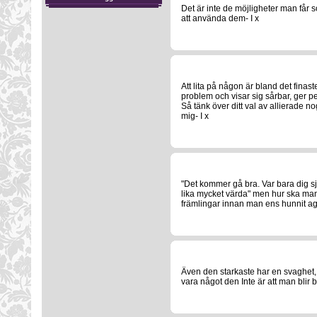
Det är inte de möjligheter man får s
att använda dem- I x
Att lita på någon är bland det fina
problem och visar sig sårbar, ger per
Så tänk över ditt val av allierade n
mig- I x
"Det kommer gå bra. Var bara dig själ
lika mycket värda" men hur ska man
främlingar innan man ens hunnit a
Även den starkaste har en svaghet, d
vara något den Inte är att man blir b