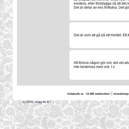
existera, eller förebygga så att det i
Det är delar av ens förflutna. Det gö
Det är som att gå på ett minfält. Ett fe
Att förlora någon gör ont, det vet al
inte beskrivas med ord- I x
|
hittabutik.se - 13.000 webbutiker!
ehandelstip
(c) 2011, nogg.se & I