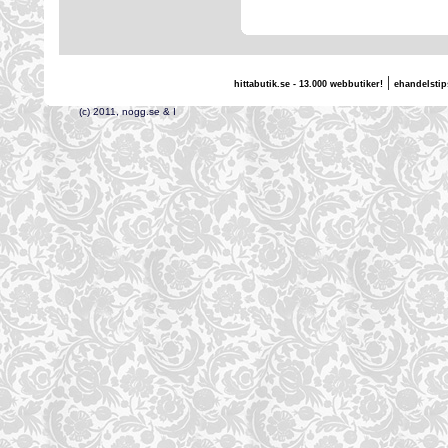
|
hittabutik.se - 13.000 webbutiker!
ehandelstip
(c) 2011, nogg.se & I