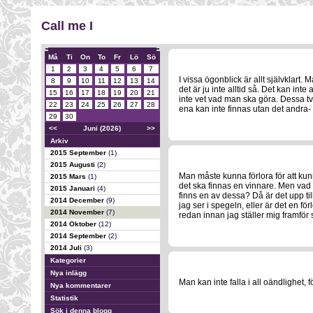
Call me I
Må
Ti
On
To
Fr
Lö
Sö
1
2
3
4
5
6
7
I vissa ögonblick är allt självklart.
8
9
10
11
12
13
14
det är ju inte alltid så. Det kan int
15
16
17
18
19
20
21
inte vet vad man ska göra. Dessa tv
22
23
24
25
26
27
28
ena kan inte finnas utan det andra- 
29
30
<<
Juni (2026)
>>
Arkiv
2015 September
(1)
2015 Augusti
(2)
Man måste kunna förlora för att kunn
2015 Mars
(1)
det ska finnas en vinnare. Men vad
2015 Januari
(4)
finns en av dessa? Då är det upp til
2014 December
(9)
jag ser i spegeln, eller är det en förl
2014 November
(7)
redan innan jag ställer mig framför s
2014 Oktober
(12)
2014 September
(2)
2014 Juli
(3)
Kategorier
Nya inlägg
Man kan inte falla i all oändlighet, 
Nya kommentarer
Statistik
Sök i denna blogg