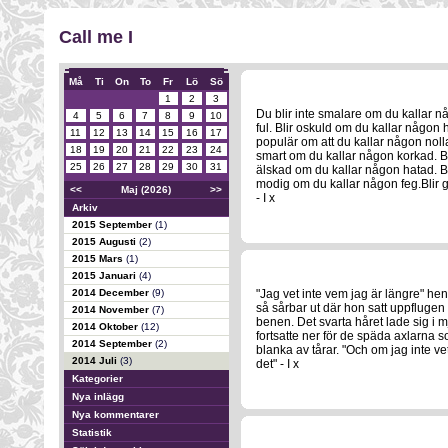
Call me I
Må
Ti
On
To
Fr
Lö
Sö
1
2
3
Du blir inte smalare om du kallar n
4
5
6
7
8
9
10
ful. Blir oskuld om du kallar någon h
11
12
13
14
15
16
17
populär om att du kallar någon nolla.
18
19
20
21
22
23
24
smart om du kallar någon korkad. Bli
25
26
27
28
29
30
31
älskad om du kallar någon hatad. Bl
modig om du kallar någon feg.Blir 
<<
Maj (2026)
>>
- I x
Arkiv
2015 September
(1)
2015 Augusti
(2)
2015 Mars
(1)
2015 Januari
(4)
2014 December
(9)
"Jag vet inte vem jag är längre" he
så sårbar ut där hon satt uppfluge
2014 November
(7)
benen. Det svarta håret lade sig i 
2014 Oktober
(12)
fortsatte ner för de späda axlarna
2014 September
(2)
blanka av tårar. "Och om jag inte v
2014 Juli
(3)
det" - I x
Kategorier
Nya inlägg
Nya kommentarer
Statistik