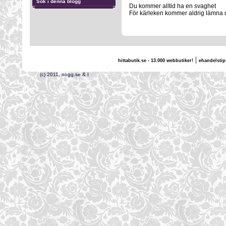
Sök i denna blogg
Du kommer alltid ha en svaghet
För kärleken kommer aldrig lämna di
|
hittabutik.se - 13.000 webbutiker!
ehandelstip
(c) 2011, nogg.se & I