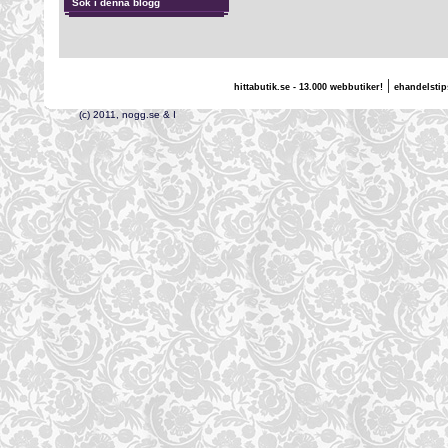
Sök i denna blogg
|
hittabutik.se - 13.000 webbutiker!
ehandelstip
(c) 2011, nogg.se & I