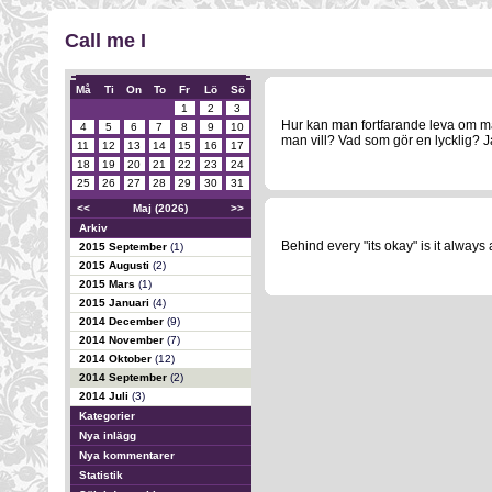
Call me I
Må
Ti
On
To
Fr
Lö
Sö
1
2
3
Hur kan man fortfarande leva om m
4
5
6
7
8
9
10
man vill? Vad som gör en lycklig? Ja
11
12
13
14
15
16
17
18
19
20
21
22
23
24
25
26
27
28
29
30
31
<<
Maj (2026)
>>
Arkiv
Behind every "its okay" is it always a 
2015 September
(1)
2015 Augusti
(2)
2015 Mars
(1)
2015 Januari
(4)
2014 December
(9)
2014 November
(7)
2014 Oktober
(12)
2014 September
(2)
2014 Juli
(3)
Kategorier
Nya inlägg
Nya kommentarer
Statistik