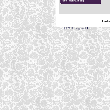
Sök i denna blogg
hittabu
(c) 2011, nogg.s