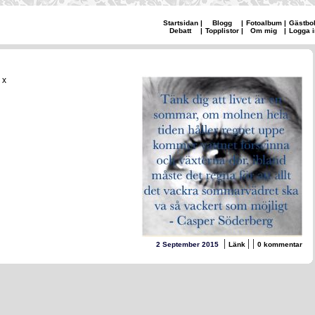
Startsidan
|
Blogg
|
Fotoalbum
|
Gästbo
Debatt
|
Topplistor
|
Om mig
|
Logga i
I x
|
|
|
2 September 2015
Länk
0 kommentar