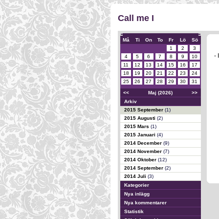
Call me I
Må
Ti
On
To
Fr
Lö
Sö
1
2
3
- 
4
5
6
7
8
9
10
11
12
13
14
15
16
17
18
19
20
21
22
23
24
25
26
27
28
29
30
31
<<
Maj (2026)
>>
Arkiv
2015 September
(1)
2015 Augusti
(2)
2015 Mars
(1)
2015 Januari
(4)
2014 December
(9)
2014 November
(7)
2014 Oktober
(12)
2014 September
(2)
2014 Juli
(3)
Kategorier
Nya inlägg
Nya kommentarer
Statistik