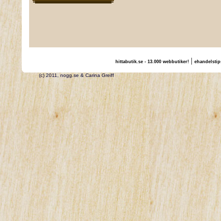
|
hittabutik.se - 13.000 webbutiker!
ehandelstip
(c) 2011, nogg.se & Carina Greiff