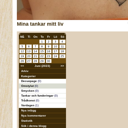
Mina tankar mitt liv
Må
Ti
On
To
Fr
Lö
Sö
1
2
3
4
5
6
7
8
9
10
11
12
13
14
15
16
17
18
19
20
21
22
23
24
25
26
27
28
29
30
<<
Juni (2023)
>>
Arkiv
Kategorier
Decuopage
(0)
Omstylat
(0)
Smycken
(0)
Tankar och funderingar
(0)
Trådkonst
(0)
Vardagen
(1)
Nya inlägg
Nya kommentarer
Statistik
Sök i denna blogg