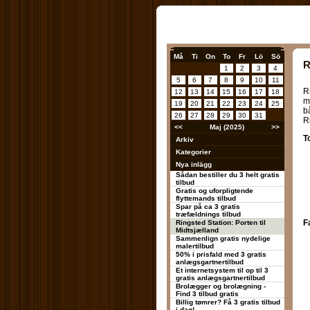
Må
Ti
On
To
Fr
Lö
Sö
R
1
2
3
4
5
6
7
8
9
10
11
R
12
13
14
15
16
17
18
m
19
20
21
22
23
24
25
b
26
27
28
29
30
31
R
<<
Maj (2025)
>>
T
Arkiv
Kategorier
Nya inlägg
Sådan bestiller du 3 helt gratis
tilbud
Gratis og uforpligtende
flyttemands tilbud
Spar på ca 3 gratis
træfældnings tilbud
F
Ringsted Station: Porten til
Midtsjælland
Sammenlign gratis nydelige
malertilbud
50% i prisfald med 3 gratis
anlægsgartnertilbud
Et internetsystem til op til 3
gratis anlægsgartnertilbud
Brolægger og brolægning -
Find 3 tilbud gratis
Billig tømrer? Få 3 gratis tilbud
i dag!