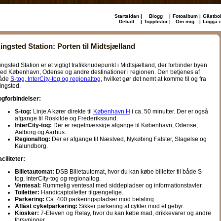
Startsidan
|
Blogg
|
Fotoalbum
|
Gästbo
Debatt
|
Topplistor
|
Om mig
|
Logga i
ingsted Station: Porten til Midtsjælland
ingsted Station er et vigtigt trafikknudepunkt i Midtsjælland, der forbinder byen
ed København, Odense og andre destinationer i regionen. Den betjenes af
åde
S-tog, InterCity-tog og regionaltog
, hvilket gør det nemt at komme til og fra
ingsted.
ogforbindelser:
S-tog:
Linje A kører direkte til
København H
i ca. 50 minutter. Der er også
afgange til Roskilde og Frederikssund.
InterCity-tog:
Der er regelmæssige afgange til København, Odense,
Aalborg og Aarhus.
Regionaltog:
Der er afgange til Næstved, Nykøbing Falster, Slagelse og
Kalundborg.
aciliteter:
Billetautomat:
DSB Billetautomat, hvor du kan købe billetter til både S-
tog, InterCity-tog og regionaltog.
Ventesal:
Rummelig ventesal med siddepladser og informationstavler.
Toiletter:
Handicaptoiletter tilgængelige.
Parkering:
Ca. 400 parkeringspladser mod betaling.
Aflåst cykelparkering:
Sikker parkering af cykler mod et gebyr.
Kiosker:
7-Eleven og Relay, hvor du kan købe mad, drikkevarer og andre
forsyninger.