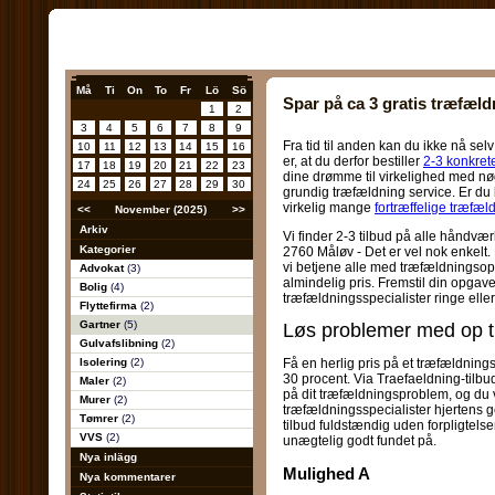
Må
Ti
On
To
Fr
Lö
Sö
Spar på ca 3 gratis træfæld
1
2
3
4
5
6
7
8
9
Fra tid til anden kan du ikke nå sel
10
11
12
13
14
15
16
er, at du derfor bestiller
2-3 konkret
17
18
19
20
21
22
23
dine drømme til virkelighed med n
24
25
26
27
28
29
30
grundig træfældning service. Er du kl
virkelig mange
fortræffelige træfæl
<<
November (2025)
>>
Arkiv
Vi finder 2-3 tilbud på alle håndv
Kategorier
2760 Måløv - Det er vel nok enkelt.
vi betjene alle med træfældningsopg
Advokat
(3)
almindelig pris. Fremstil din opgave
Bolig
(4)
træfældningsspecialister ringe eller 
Flyttefirma
(2)
Gartner
(5)
Løs problemer med op til
Gulvafslibning
(2)
Isolering
(2)
Få en herlig pris på et træfældnings
30 procent. Via Traefaeldning-tilbud
Maler
(2)
på dit træfældningsproblem, og du v
Murer
(2)
træfældningsspecialister hjertens ger
Tømrer
(2)
tilbud fuldstændig uden forpligtelser
VVS
(2)
unægtelig godt fundet på.
Nya inlägg
Mulighed A
Nya kommentarer