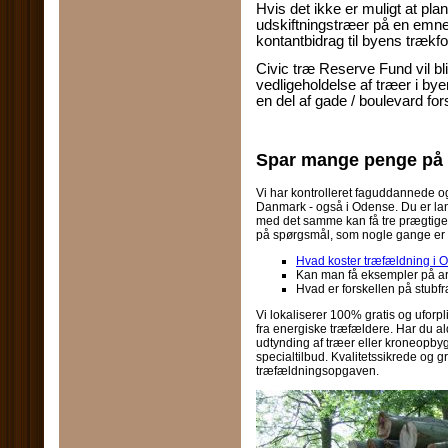
Hvis det ikke er muligt at pla
udskiftningstræer på en emnee
kontantbidrag til byens trækf
Civic træ Reserve Fund vil bli
vedligeholdelse af træer i b
en del af gade / boulevard fo
Spar mange penge på
Vi har kontrolleret faguddannede o
Danmark - også i Odense. Du er lan
med det samme kan få tre prægtige
på spørgsmål, som nogle gange er 
Hvad koster træfældning i
Kan man få eksempler på ar
Hvad er forskellen på stub
Vi lokaliserer 100% gratis og uforpli
fra energiske træfældere. Har du ald
udtynding af træer eller kroneopbyg
specialtilbud. Kvalitetssikrede og gru
træfældningsopgaven.