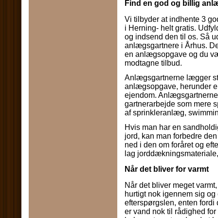
Find en god og billig anl
Vi tilbyder at indhente 3 g
i Herning- helt gratis. Ud
og indsend den til os. Så 
anlægsgartnere i Århus. Det
en anlægsopgave og du væl
modtagne tilbud.
Anlægsgartnerne lægger sto
anlægsopgave, herunder en 
ejendom. Anlægsgartnerne s
gartnerarbejde som mere s
af sprinkleranlæg, swimmin
Hvis man har en sandholdig
jord, kan man forbedre den
ned i den om foråret og efte
lag jorddækningsmateriale, 
Når det bliver for varmt
Når det bliver meget varmt,
hurtigt nok igennem sig og
efterspørgslen, enten fordi d
er vand nok til rådighed for