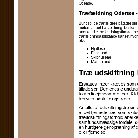
Odense.
Træfældning Odense - 
Bundsolide træfældere påtager sig 
motormanuel træfældning, beskæring 
anerkendte træfældningsfirmaer her 
træfældningassistance uanset hvo
eks.:
Hjallese
Elmelund
Skibhusene
Marienlund
Træ udskiftning 
Erstattes træer kræves som en
tilladelser. Den eneste undtag
tofamilieejendomme, der IKKE
kræves udskiftningstræer.
Antallet af udskiftningstræer
af ​​det fjernede træ, som ski
træudskiftningsforhold aner
samfundsmæssige fordele, der
en hurtigere genopretning af di
eller fjernelse.