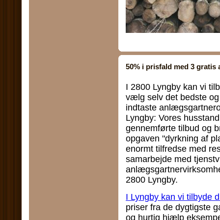
50% i prisfald med 3 gratis
I 2800 Lyngby kan vi tilby
vælg selv det bedste og 
indtaste anlægsgartnero
Lyngby: Vores husstand
gennemførte tilbud og br
opgaven "dyrkning af plan
enormt tilfredse med res
samarbejde med tjenstvi
anlægsgartnervirksomhed
2800 Lyngby.
I Lyngby kan vi tilbyde d
priser fra de dygtigste 
og hurtig hjælp eksempel