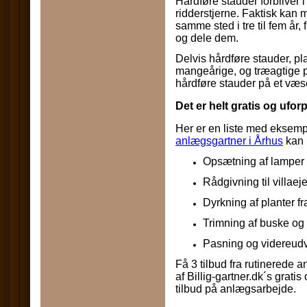
Hårdføre stauder forbliver i
ridderstjerne. Faktisk kan
samme sted i tre til fem år,
og dele dem.
Delvis hårdføre stauder, pl
mangeårige, og træagtige pl
hårdføre stauder på et væsen
Det er helt gratis og ufor
Her er en liste med eksem
anlægsgartner i Århus
kan 
Opsætning af lamper 
Rådgivning til villaej
Dyrkning af planter fra
Trimning af buske og
Pasning og videreudv
Få 3 tilbud fra rutinerede 
af Billig-gartner.dk´s gratis
tilbud på anlægsarbejde.