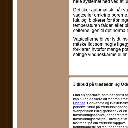
hele systemet ned ved at lu
Det sker automatisk, når van
vagtceller omkring porerne.
luft, og blokerer for åbning
temperaturen falder, eller pl
cellerne igen til det normal
Vagtcellerne bliver fyldt, h
måske lidt som nogle ligeg
forklarer, hvorfor mange po
solrige vindueskarme elle
3 tilbud på træfældning Od
Find en specialist, som har lyst ti
kan nu og da være alt for problemat
Odense
. Godkendte og kvalitetssikr
perfekte tilbud på træfældningsop
Webportalen Billig-gartner.dk er en 
træfældningsservice, der garantere
træfældningsarbejde. Udvælg et af 
fast rabat på din træfælderopgave. 
faguddannede og faguddannede træf