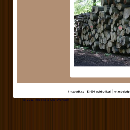
|
hittabutik.se - 13.000 webbutiker!
ehandelstip
(c) 2011, nogg.se & Olle Svensson