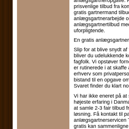
anlægsgartneropgave. Hve
prisvenlige tilbud fra ko
gratis gartnermand tilbu
anlægsgartnerarbejde og
anlægsgartnertilbud med
uforpligtende.
En gratis anlægsgartnert
Slip for at blive snydt a
bliver du udelukkende ko
fagfolk. Vi opstøver fo
er rutinerede i at skaffe
erhverv som privatperso
bistand til en opgave om
Svaret finder du klart n
Vi har ikke eneret på at 
højeste erfaring i Danma
at samle 2-3 fair tilbud 
løsning. Få kontakt til
anlægsgartnerservicen T
gratis kan sammenligne t