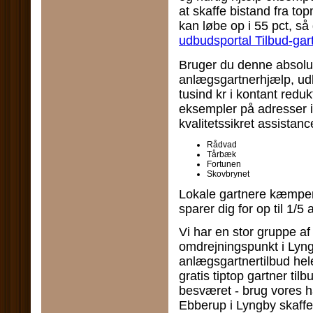
at skaffe bistand fra to
kan løbe op i 55 pct, s
udbudsportal Tilbud-gar
Bruger du denne absolut
anlægsgartnerhjælp, udl
tusind kr i kontant redu
eksempler på adresser i
kvalitetssikret assistanc
Rådvad
Tårbæk
Fortunen
Skovbrynet
Lokale gartnere kæmper
sparer dig for op til 1/5
Vi har en stor gruppe a
omdrejningspunkt i Lyngb
anlægsgartnertilbud hele
gratis tiptop gartner til
besværet - brug vores 
Ebberup i Lyngby skaffe