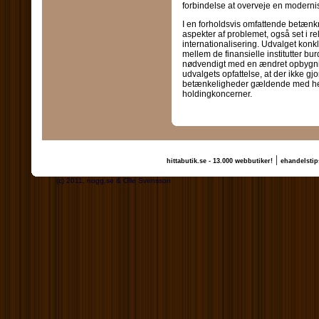
forbindelse at overveje en modernis
I en forholdsvis omfattende betænk
aspekter af problemet, også set i r
internationalisering. Udvalget kon
mellem de finansielle institutter bu
nødvendigt med en ændret opbygning
udvalgets opfattelse, at der ikke 
betænkeligheder gældende med hensy
holdingkoncerner.
|
hittabutik.se - 13.000 webbutiker!
ehandelstip
(c) 2011, nogg.se & Olle Svensson