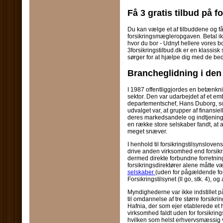
Få 3 gratis tilbud på f
Du kan vælge et af tilbuddene og få f
forsikringsmægleropgaven. Betal ikke
hvor du bor - Udnyt hellere vores bo
3forsikringstilbud.dk er en klassisk
sørger for at hjælpe dig med de beds
Brancheglidning i den
I 1987 offentliggjordes en betænkn
sektor. Den var udarbejdet af et e
departementschef, Hans Duborg, s
udvalget var, at grupper af finansiel
deres markedsandele og indtjening.
en række store selskaber fandt, at
meget snæver.
I henhold til forsikringstilsynslovens
drive anden virksomhed end forsikr
dermed direkte forbundne forretning
forsikringsdirektører alene måtte 
selskaber
(uden for pågældende fors
Forsikringstilsynet (ll go, stk. 4), 
Myndighederne var ikke indstillet p
til omdannelse af tre større forsik
Hafnia, der som ejer etablerede et
virksomhed faldt uden for forsikring
hvilken som helst erhvervsmæssig