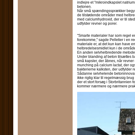
indlejre et "mikroindkapslet natrium
betonen.
Når små spændingssprækker begynd
de tilstødende områder med helbred
med calciumhydroxid, der er til sted
udfylder revner og porer.
"Smarte materialer har som regel en 
forekomme," sagde Pelletier i en re
materiale er, at det kun kan have en 
helbredelsesmidlet kun i de områder,
En anden selvhelbredende metode fo
Under blanding af beton tilsættes ba
små kapsler, der åbnes, når revne
munching på calcium lactat, der ogs
bakterierne kalksten, der udfylder 
Sådanne selvhelende betoninnovatio
ikke rigtig klar til regelmæssig bru
der et stort forsøg i Storbritannien f
kommer nærmere og nærmere prakt