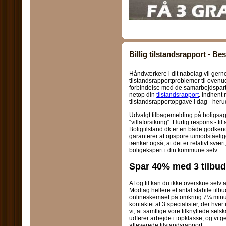
Billig tilstandsrapport - Best
Håndværkere i dit nabolag vil ger
tilstandsrapportproblemer til ovenud
forbindelse med de samarbejdspart
netop din
tilstandsrapport
. Indhent 
tilstandsrapportopgave i dag - he
Udvalgt tilbagemelding på boligsa
“villaforsikring“: Hurtig respons - ti
Boligtilstand.dk er en både godkend
garanterer at opspore uimodståelige 
tænker også, at det er relativt svær
boligekspert i din kommune selv.
Spar 40% med 3 tilbud
Af og til kan du ikke overskue selv a
Modtag hellere et antal stabile tilb
onlineskemaet på omkring 7¼ minut (s
kontaktet af 3 specialister, der hver
vi, at samtlige vore tilknyttede selsk
udfører arbejde i topklasse, og vi
afleverede tilstandsrapport.