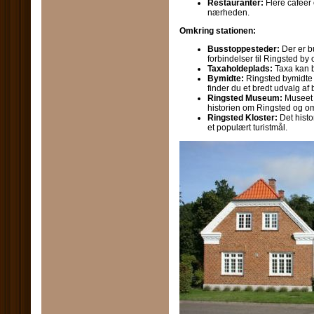
Restauranter:
Flere caféer 
nærheden.
Omkring stationen:
Busstoppesteder:
Der er b
forbindelser til Ringsted by
Taxaholdeplads:
Taxa kan be
Bymidte:
Ringsted bymidte l
finder du et bredt udvalg af 
Ringsted Museum:
Museet l
historien om Ringsted og o
Ringsted Kloster:
Det histor
et populært turistmål.