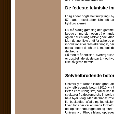
De fedeste tekniske in
I dag er der nogle helt nutty ting 
57-etagers skyskraber i Kina på ba
trykt bro alene?
Du må stadig gøre ting den gammel
lægge en mursten oven på en anden 
og du har en lang række gode kunder
Men det gør ikke ondt for at holde
innovationer er fads eller noget, de
og da snuble du på en teknologi, de
det bedre.
Så med et åbent sind, overvej disse
er opstået i de sidste par år - og 
ikke så fjerne fremtid.
Selvhelbredende beto
University of Rhode Island graduate
selvhelbredende beton i 2010, via
Beton er et utrolig stof, som vi kan t
strukturer fra det romerske imperium 
hele byer i dag. Men det har et irri
tid, beskadiget af alle mulige ekster
Hvad hvis der var en måde for beton 
det op eller ødelægge det og start
University of Rhode Island opdaged