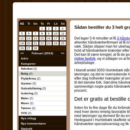
Må
Ti
On
To
Fr
Lö
Sö
Sådan bestiller du 3 helt gra
1
2
3
4
5
6
7
8
9
10
11
Det tager 5-8 minutter at få
3 håndv
12
13
14
15
16
17
18
afventer håndværkerfirmaer at få lov
19
20
21
22
23
24
25
væk. Sådan slipper man for ubehage
26
27
28
hold af håndværkere brænder efter 
<<
Februari (2024)
>>
Det kan tit være kringlet, at få de go
rigtige fagfolk
, og vi påtager os at 
Arkiv
arbejdsdage.
Kategorier
Advokat
(3)
I blandt andet 3050 Humlebæk står
Bolig
(4)
løsninger, og det er overraskende hu
efter dag indhenter mængder af a
Flyttefirma
(2)
til det danske folk. Sæt dine håndv
Gartner
(5)
sammenlign nogle gratis håndværke
Gulvafslibning
(2)
procent.
Isolering
(2)
Det er gratis at bestill
Maler
(2)
Murer
(2)
Inden for to-fire dage får du forb
Tømrer
(2)
med hver deres rimelig favorable til
VVS
(2)
med løsninger og dermed får du en 
Nya inlägg
Hedegaard i Humlebæk skaffede si
Nya kommentarer
håndværker-specialoverslag og fik
Statistik