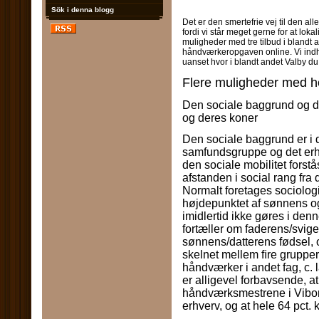
Sök i denna blogg
Det er den smertefrie vej til den al
fordi vi står meget gerne for at lo
muligheder med tre tilbud i blandt a
håndværkeropgaven online. Vi indh
uanset hvor i blandt andet Valby du
Flere muligheder med he
Den sociale baggrund og de
og deres koner
Den sociale baggrund er i 
samfundsgruppe og det erhv
den sociale mobilitet forst
afstanden i social rang fra
Normalt foretages sociolog
højdepunktet af sønnens og
imidlertid ikke gøres i den
fortæller om faderens/sviger
sønnens/datterens fødsel, o
skelnet mellem ﬁre grupper
håndværker i andet fag, c. 
er alligevel forbavsende, a
håndværksmestrene i Vibor
erhverv, og at hele 64 pct.