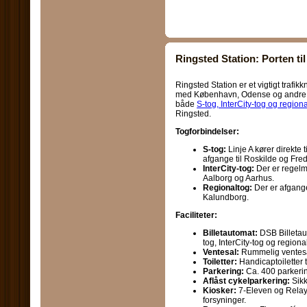
Ringsted Station: Porten ti
Ringsted Station er et vigtigt trafi
med København, Odense og andre de
både
S-tog, InterCity-tog og region
Ringsted.
Togforbindelser:
S-tog:
Linje A kører direkte t
afgange til Roskilde og Fre
InterCity-tog:
Der er regelm
Aalborg og Aarhus.
Regionaltog:
Der er afgange
Kalundborg.
Faciliteter:
Billetautomat:
DSB Billetaut
tog, InterCity-tog og regiona
Ventesal:
Rummelig ventesal
Toiletter:
Handicaptoiletter 
Parkering:
Ca. 400 parkeri
Aflåst cykelparkering:
Sikk
Kiosker:
7-Eleven og Relay,
forsyninger.