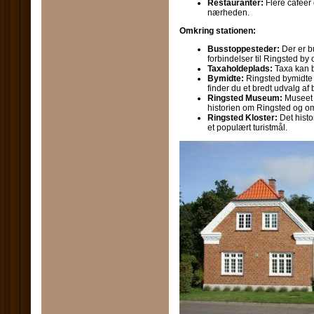
Restauranter:
Flere caféer 
nærheden.
Omkring stationen:
Busstoppesteder:
Der er b
forbindelser til Ringsted by
Taxaholdeplads:
Taxa kan be
Bymidte:
Ringsted bymidte l
finder du et bredt udvalg af 
Ringsted Museum:
Museet l
historien om Ringsted og o
Ringsted Kloster:
Det histor
et populært turistmål.