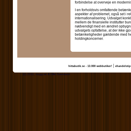
forbindelse at overveje en modernis
I en forholdsvis omfattende betænk
aspekter af problemet, også set i r
internationalisering. Udvalget kon
mellem de finansielle institutter bu
nødvendigt med en ændret opbygning
udvalgets opfattelse, at der ikke 
betænkeligheder gældende med hensy
holdingkoncerner.
|
hittabutik.se - 13.000 webbutiker!
ehandelstip
(c) 2011, nogg.se & Olle Svensson