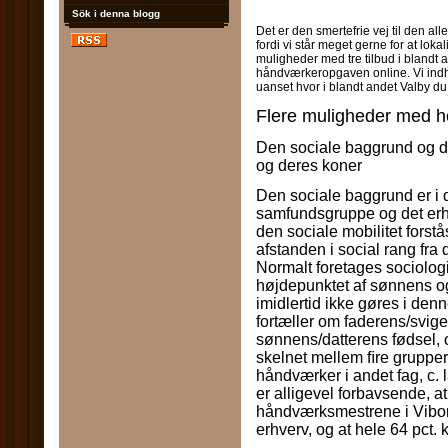
Sök i denna blogg
Det er den smertefrie vej til den al
fordi vi står meget gerne for at lo
muligheder med tre tilbud i blandt a
håndværkeropgaven online. Vi indh
uanset hvor i blandt andet Valby du
Flere muligheder med he
Den sociale baggrund og de
og deres koner
Den sociale baggrund er i 
samfundsgruppe og det erhv
den sociale mobilitet forst
afstanden i social rang fra
Normalt foretages sociolog
højdepunktet af sønnens og
imidlertid ikke gøres i den
fortæller om faderens/sviger
sønnens/datterens fødsel, o
skelnet mellem ﬁre grupper
håndværker i andet fag, c. 
er alligevel forbavsende, a
håndværksmestrene i Vibor
erhverv, og at hele 64 pct.