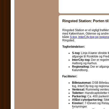
Ringsted Station: Porten ti
Ringsted Station er et vigtigt trafi
med København, Odense og andre de
både
S-tog, InterCity-tog og region
Ringsted.
Togforbindelser:
S-tog:
Linje A kører direkte t
afgange til Roskilde og Fre
InterCity-tog:
Der er regelm
Aalborg og Aarhus.
Regionaltog:
Der er afgange
Kalundborg.
Faciliteter:
Billetautomat:
DSB Billetaut
tog, InterCity-tog og regiona
Ventesal:
Rummelig ventesal
Toiletter:
Handicaptoiletter 
Parkering:
Ca. 400 parkeri
Aflåst cykelparkering:
Sikk
Kiosker:
7-Eleven og Relay,
forsyninger.