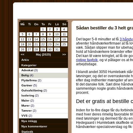
Må
Ti
On
To
Fr
Lö
Sö
Sådan bestiller du 3 helt gra
1
2
3
4
5
6
7
8
9
10
11
Det tager 5-8 minutter at få
3 håndv
12
13
14
15
16
17
18
afventer håndværkerfirmaer at få lov
19
20
21
22
23
24
25
væk. Sådan slipper man for ubehage
26
27
28
29
30
31
hold af håndværkere brænder efter 
<<
Maj (2025)
>>
Det kan tit være kringlet, at få de go
rigtige fagfolk
, og vi påtager os at 
Arkiv
arbejdsdage.
Kategorier
Advokat
(3)
I blandt andet 3050 Humlebæk står
Bolig
(4)
løsninger, og det er overraskende hu
efter dag indhenter mængder af a
Flyttefirma
(2)
til det danske folk. Sæt dine håndv
Gartner
(5)
sammenlign nogle gratis håndværke
Gulvafslibning
(2)
procent.
Isolering
(2)
Det er gratis at bestill
Maler
(2)
Murer
(2)
Inden for to-fire dage får du forb
Tømrer
(2)
med hver deres rimelig favorable til
VVS
(2)
med løsninger og dermed får du en 
Nya inlägg
Hedegaard i Humlebæk skaffede si
Nya kommentarer
håndværker-specialoverslag og fik
Statistik