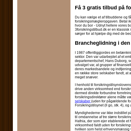
Få 3 gratis tilbud på f
Du kan vælge et af tilbuddene og få f
forsikringsmægleropgaven. Betal ikke
hvor du bor - Udnyt hellere vores bo
3forsikringstilbud.dk er en klassisk
sørger for at hjælpe dig med de beds
Brancheglidning i den
I 1987 offentliggjordes en betænkn
sektor. Den var udarbejdet af et e
departementschef, Hans Duborg, s
udvalget var, at grupper af finansiel
deres markedsandele og indtjening.
en række store selskaber fandt, at
meget snæver.
I henhold til forsikringstilsynslovens
drive anden virksomhed end forsikr
dermed direkte forbundne forretning
forsikringsdirektører alene måtte 
selskaber
(uden for pågældende fors
Forsikringstilsynet (ll go, stk. 4), 
Myndighederne var ikke indstillet p
til omdannelse af tre større forsik
Hafnia, der som ejer etablerede et
virksomhed faldt uden for forsikring
hvilken som helst erhvervsmæssig