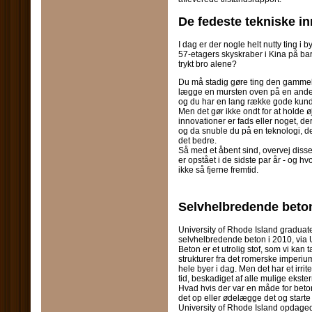
De fedeste tekniske in
I dag er der nogle helt nutty ting 
57-etagers skyskraber i Kina på ba
trykt bro alene?
Du må stadig gøre ting den gammel
lægge en mursten oven på en anden 
og du har en lang række gode kunder
Men det gør ikke ondt for at holde
innovationer er fads eller noget, de
og da snuble du på en teknologi, de
det bedre.
Så med et åbent sind, overvej disse
er opstået i de sidste par år - og 
ikke så fjerne fremtid.
Selvhelbredende beto
University of Rhode Island graduate
selvhelbredende beton i 2010, via
Beton er et utrolig stof, som vi kan t
strukturer fra det romerske imperium 
hele byer i dag. Men det har et irri
tid, beskadiget af alle mulige ekster
Hvad hvis der var en måde for beton 
det op eller ødelægge det og start
University of Rhode Island opdaged