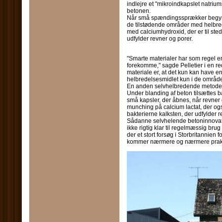
indlejre et "mikroindkapslet natrium
betonen.
Når små spændingssprækker begynd
de tilstødende områder med helbred
med calciumhydroxid, der er til sted
udfylder revner og porer.
"Smarte materialer har som regel en 
forekomme," sagde Pelletier i en re
materiale er, at det kun kan have en 
helbredelsesmidlet kun i de områder,
En anden selvhelbredende metode fo
Under blanding af beton tilsættes ba
små kapsler, der åbnes, når revne
munching på calcium lactat, der ogs
bakterierne kalksten, der udfylder 
Sådanne selvhelende betoninnovatio
ikke rigtig klar til regelmæssig bru
der et stort forsøg i Storbritannien f
kommer nærmere og nærmere prakt