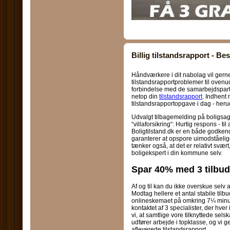
Billig tilstandsrapport - Best
Håndværkere i dit nabolag vil ger
tilstandsrapportproblemer til ovenud
forbindelse med de samarbejdspart
netop din
tilstandsrapport
. Indhent 
tilstandsrapportopgave i dag - he
Udvalgt tilbagemelding på boligsa
“villaforsikring“: Hurtig respons - ti
Boligtilstand.dk er en både godkend
garanterer at opspore uimodståelige 
tænker også, at det er relativt svær
boligekspert i din kommune selv.
Spar 40% med 3 tilbud
Af og til kan du ikke overskue selv a
Modtag hellere et antal stabile tilb
onlineskemaet på omkring 7¼ minut (s
kontaktet af 3 specialister, der hver
vi, at samtlige vore tilknyttede selsk
udfører arbejde i topklasse, og vi
afleverede tilstandsrapport.