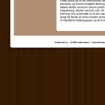
Flytte-tilbud.dk er en virksomhed de
ejendele og levere kvalitets flytni
række ekstra services såsom gratis fl
indpakning, telefon service mm. Alt
helt tryg ved at benytte os til din næs
langt de fleste af vores kunder komme
Vi håndterer flytteopgaver op til to 
|
hittabutik.se - 13.000 webbutiker!
ehandelstip
(c) 2011, nogg.se & Olle Svensson