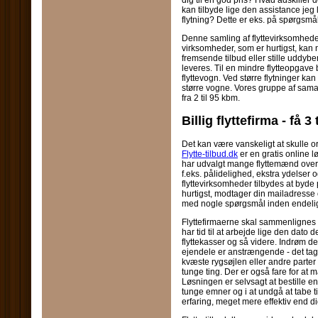
kan tilbyde lige den assistance jeg
flytning? Dette er eks. på spørgsmål
Denne samling af flyttevirksomheder
virksomheder, som er hurtigst, kan 
fremsende tilbud eller stille uddyb
leveres. Til en mindre flytteopgave
flyttevogn. Ved større flytninger ka
større vogne. Vores gruppe af samar
fra 2 til 95 kbm.
Billig flyttefirma - få 3
Det kan være vanskeligt at skulle or
Flytte-tilbud.dk
er en gratis online
har udvalgt mange flyttemænd over h
f.eks. pålidelighed, ekstra ydelser
flyttevirksomheder tilbydes at byde 
hurtigst, modtager din mailadresse
med nogle spørgsmål inden endelig
Flyttefirmaerne skal sammenlignes
har tid til at arbejde lige den dato 
flyttekasser og så videre. Indrøm de
ejendele er anstrængende - det tage
kvæste rygsøjlen eller andre parter a
tunge ting. Der er også fare for at 
Løsningen er selvsagt at bestille en
tunge emner og i at undgå at tabe t
erfaring, meget mere effektiv end di