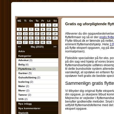
Må
Ti
On
To
Fr
Lö
Sö
Gratis og uforpligtende fly
1
2
3
4
5
6
7
8
9
10
11
Afleverer du din opgavebeskrivelse, 
12
13
14
15
16
17
18
flyttefirmaer og så er der
gratis flytt
19
20
21
22
23
24
25
Flytte-tilbud.dk er førende på nette
26
27
28
29
30
31
eminent flyttemandshjælp. Hele
3 f
<<
Maj (2025)
>>
på flytte ekspert opgaven, og på d
normalprisen).
Arkiv
Kategorier
Fleksible specialister på for eks. p
Advokat
(3)
på din sag ved hjælp af vores brand
Bolig
(4)
flyttemandsarbejde udføres eksempe
til dette bundsolide system allerede i
Flyttefirma
(2)
vanskeligt, at opstøve en erfaren fly
Gartner
(5)
opstøver helt gratis de bedste speci
Gulvafslibning
(2)
Isolering
(2)
Sammenlign gratis flytt
Maler
(2)
Murer
(2)
Vi tilbyder dig original flytte ekspe
din opgave, jo skarpere tilbud ko
Tømrer
(2)
Mejneche er vejleder i flyttemandse
VVS
(2)
benytter godkendte metoder. Snyd ikk
Nya inlägg
udfyldt flyttemandsfelterne med det
Nya kommentarer
ekspert opgave.
Statistik