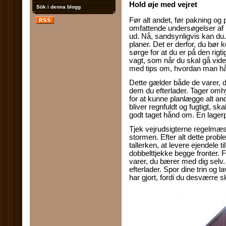
Hold øje med vejret
Sök i denna blogg
Før alt andet, før pakning og p
omfattende undersøgelser af 
ud. Nå, sandsynligvis kan du
planer. Det er derfor, du bør 
sørge for at du er på den rigt
vagt, som når du skal gå vide
med tips om, hvordan man hån
Dette gælder både de varer, d
dem du efterlader. Tager omhyg
for at kunne planlægge alt an
bliver regnfuldt og fugtigt, sk
godt taget hånd om. En lagerp
Tjek vejrudsigterne regelmæssi
stormen. Efter alt dette proble
tallerken, at levere ejendele t
dobbelttjekke begge fronter. F
varer, du bærer med dig selv.
efterlader. Spor dine trin og l
har gjort, fordi du desværre s