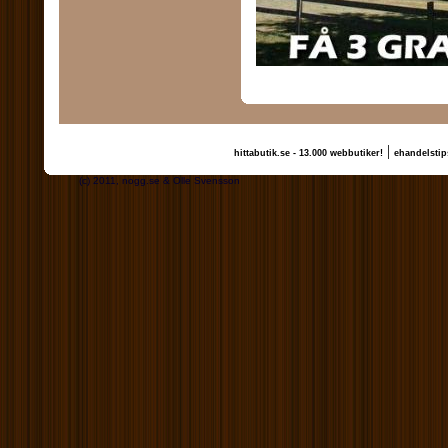
|
hittabutik.se - 13.000 webbutiker!
ehandelstip
(c) 2011, nogg.se & Olle Svensson