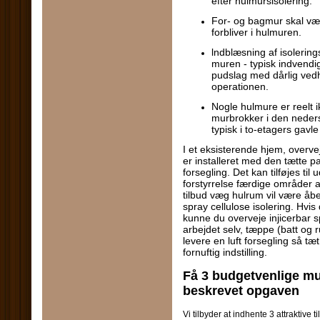
efter hulmursisolering.
For- og bagmur skal vær
forbliver i hulmuren.
lndblæsning af isolering
muren - typisk indvendig
pudslag med dårlig vedh
operationen.
Nogle hulmure er reelt i
murbrokker i den neders
typisk i to-etagers gavl
I et eksisterende hjem, overve
er installeret med den tætte pak
forsegling. Det kan tilføjes 
forstyrrelse færdige områder a
tilbud væg hulrum vil være åbe
spray cellulose isolering. Hvi
kunne du overveje injicerbar s
arbejdet selv, tæppe (batt og ru
levere en luft forsegling så tæ
fornuftig indstilling.
Få 3 budgetvenlige mur
beskrevet opgaven
Vi tilbyder at indhente 3 attraktive 