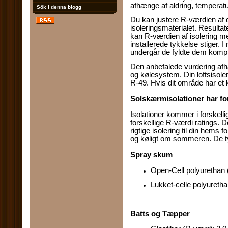
afhænge af aldring, temperatu
Sök i denna blogg
Du kan justere R-værdien af ​​di
isoleringsmaterialet. Resulta
kan R-værdien af ​​isolering 
installerede tykkelse stiger. I
undergår de fyldte dem komp
Den anbefalede vurdering afh
og kølesystem. Din loftsisole
R-49. Hvis dit område har et k
Solskærmisolationer har for
Isolationer kommer i forskell
forskellige R-værdi ratings. 
rigtige isolering til din hems 
og køligt om sommeren. De typ
Spray skum
Open-Cell polyurethan (R
Lukket-celle polyurethan
Batts og Tæpper