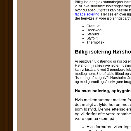
Billig-isolering.dk samarbejder bare 
vil vi love suverænt isoleringsarbej
hvor du absolut gratis kan bestille
facadeisolering
. Her ses en oversi
der benyttes af vore isoleringspartn
Granulat
Rockwool
Stenuld
Styrolit
Thermoflex
Billig isolering Hørsh
Vi opstøver fuldstændig gratis og en
Hørsholm) fra kreative isoleringsfirm
kan vi bistå alle ved 3 populære lu
modtog nemt 3 profitable tilbud og
"isolering af trægulv" i Hørsholm. Jeg
og med garanti også selv gøre brug
Hulmursisolering, opbygnin
Hvis mellemrummet mellem for
det muligt at fylde hulrummet 
som løsfyld. Denne efterisoleri
og vil derfor ofte være rentab
være opmærksom på:
Hvis formuren viser teg