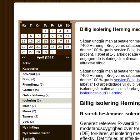
Må
Ti
On
To
Fr
Lö
Sö
Billig isolering Herning med
1
2
3
4
5
6
7
8
9
10
11
Sådan undgår man at betale for me
12
13
14
15
16
17
18
7400 Herning - Brug vores rabatport
19
20
21
22
23
24
25
denne 100 % gratis service Billig-is
26
27
28
29
30
procent. I løbet af 1-3 arbejdsdage v
<<
April (2021)
>>
engagerede isoleringsfirmafirmaer
attraktive tilbud.
Arkiv
Kategorier
Sådan undgår man at betale for me
Advokat
(3)
7400 Herning - Brug vores rabatport
Bolig
(4)
denne 100 % gratis
service Billig-i
løbet af 1-3 arbejdsdage vil du bli
Flyttefirma
(2)
isoleringsfirmafirmaer, som forelæ
Gartner
(5)
isoleringstilbud i Herning
.
Gulvafslibning
(2)
Isolering
(2)
Billig isolering Hernin
Maler
(2)
Murer
(2)
R-værdi bestemmer isolering
Tømrer
(2)
VVS
(2)
Generelt refererer R-værdi til
Nya inlägg
modstandsdygtighed over for
(DE) forklarer, at isolering
Nya kommentarer
effektiv. Det tilføjer, at effekti
Statistik