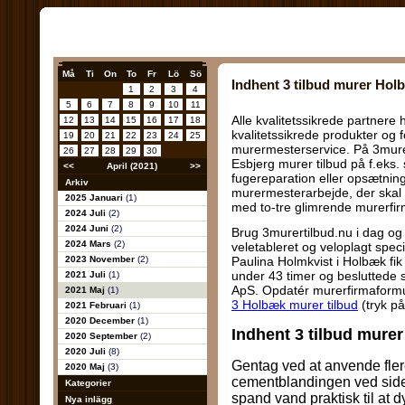
Må
Ti
On
To
Fr
Lö
Sö
Indhent 3 tilbud murer Hol
1
2
3
4
5
6
7
8
9
10
11
Alle kvalitetssikrede partnere
12
13
14
15
16
17
18
kvalitetssikrede produkter og 
19
20
21
22
23
24
25
murermesterservice. På 3mure
26
27
28
29
30
Esbjerg murer tilbud på f.eks. 
<<
April (2021)
>>
fugereparation eller opsætnin
Arkiv
murermesterarbejde, der skal l
2025 Januari
(1)
med to-tre glimrende murerfi
2024 Juli
(2)
2024 Juni
(2)
Brug 3murertilbud.nu i dag og
2024 Mars
(2)
veletableret og veloplagt spe
2023 November
(2)
Paulina Holmkvist i Holbæk fi
under 43 timer og besluttede 
2021 Juli
(1)
ApS. Opdatér murerfirmaformula
2021 Maj
(1)
3 Holbæk murer tilbud
(tryk p
2021 Februari
(1)
2020 December
(1)
Indhent 3 tilbud mure
2020 September
(2)
2020 Juli
(8)
Gentag ved at anvende fler
2020 Maj
(3)
cementblandingen ved siden
Kategorier
spand vand praktisk til at d
Nya inlägg