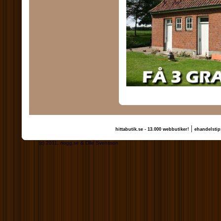
|
hittabutik.se - 13.000 webbutiker!
ehandelstip
(c) 2011, nogg.se & Olle Svensson