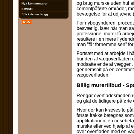
og brug murske uden hul af
Nya kommentarer
cementpåførte områder, me
Statistik
bevægelse for at udjævne (g
Sök i denna blogg
For nybegynderen; procedur
besværlig, især når man s
professionel murer få arbejd
resultere i en mere flyden
man ”får fornemmelsen” for 
Fortsæt med at arbejde i hå
bunden af ​​vægoverfladen o
modsatte ende af væggen. 
gennemsnit på en centimet
vægoverfladen.
Billig murertilbud - Sp
Rengør overfladesmeden re
og glat de tidligere påførte
Hvor der kan kræves to påf
første frakke betegnes som
applikationen; en ridsebe
murske eller ved hjælp af 
over overfladen med en våd