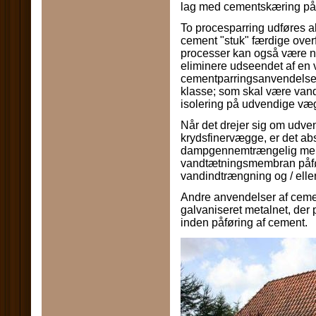
lag med cementskæring påf
To procesparring udføres al
cement "stuk" færdige over
processer kan også være n
eliminere udseendet af en v
cementparringsanvendelse
klasse; som skal være vand
isolering på udvendige væ
Når det drejer sig om udve
krydsfinervægge, er det ab
dampgennemtrængelig me
vandtætningsmembran påfør
vandindtrængning og / eller
Andre anvendelser af ceme
galvaniseret metalnet, der
inden påføring af cement.