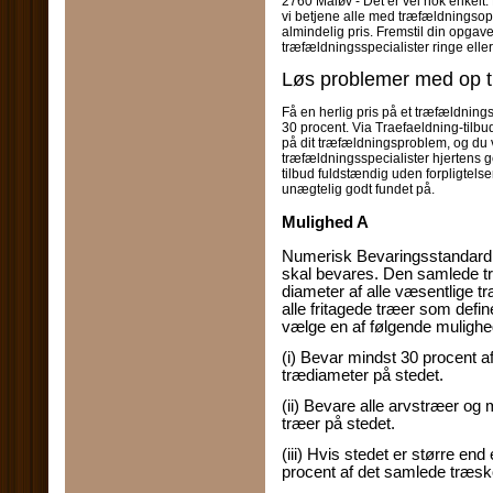
2760 Måløv - Det er vel nok enkelt.
vi betjene alle med træfældningsopg
almindelig pris. Fremstil din opgave
træfældningsspecialister ringe eller 
Løs problemer med op til
Få en herlig pris på et træfældnings
30 procent. Via Traefaeldning-tilbud
på dit træfældningsproblem, og du v
træfældningsspecialister hjertens ger
tilbud fuldstændig uden forpligtelser
unægtelig godt fundet på.
Mulighed A
Numerisk Bevaringsstandard f
skal bevares. Den samlede t
diameter af alle væsentlige tr
alle fritagede træer som defin
vælge en af ​​følgende muligh
(i) Bevar mindst 30 procent a
trædiameter på stedet.
(ii) Bevare alle arvstræer og 
træer på stedet.
(iii) Hvis stedet er større en
procent af det samlede træs