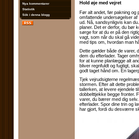
Hold øje med vejret
Nya kommentarer
Statistik
Før alt andet, før pakning og p
Sök i denna blogg
omfattende undersøgelser af 
ud. Nå, sandsynligvis kan du
planer. Det er derfor, du bør 
sørge for at du er på den rigt
vagt, som når du skal gå vide
med tips om, hvordan man hån
Dette gælder både de varer, d
dem du efterlader. Tager omhyg
for at kunne planlægge alt an
bliver regnfuldt og fugtigt, sk
godt taget hånd om. En lagerp
Tjek vejrudsigterne regelmæssi
stormen. Efter alt dette proble
tallerken, at levere ejendele t
dobbelttjekke begge fronter. F
varer, du bærer med dig selv.
efterlader. Spor dine trin og l
har gjort, fordi du desværre s