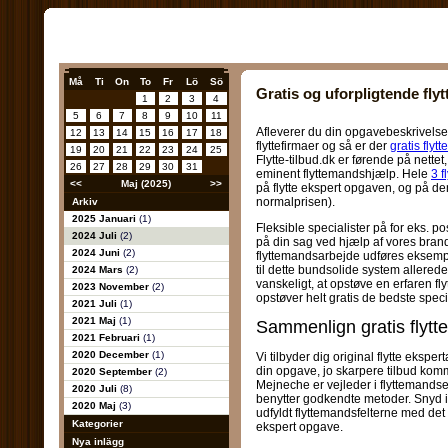
Må
Ti
On
To
Fr
Lö
Sö
Gratis og uforpligtende fly
1
2
3
4
5
6
7
8
9
10
11
Afleverer du din opgavebeskrivelse, 
12
13
14
15
16
17
18
flyttefirmaer og så er der
gratis flytt
19
20
21
22
23
24
25
Flytte-tilbud.dk er førende på nette
26
27
28
29
30
31
eminent flyttemandshjælp. Hele
3 f
<<
Maj (2025)
>>
på flytte ekspert opgaven, og på d
normalprisen).
Arkiv
2025 Januari
(1)
Fleksible specialister på for eks. p
2024 Juli
(2)
på din sag ved hjælp af vores brand
2024 Juni
(2)
flyttemandsarbejde udføres eksempe
til dette bundsolide system allerede i
2024 Mars
(2)
vanskeligt, at opstøve en erfaren fly
2023 November
(2)
opstøver helt gratis de bedste speci
2021 Juli
(1)
2021 Maj
(1)
Sammenlign gratis flytt
2021 Februari
(1)
2020 December
(1)
Vi tilbyder dig original flytte ekspe
din opgave, jo skarpere tilbud ko
2020 September
(2)
Mejneche er vejleder i flyttemandse
2020 Juli
(8)
benytter godkendte metoder. Snyd ikk
2020 Maj
(3)
udfyldt flyttemandsfelterne med det
Kategorier
ekspert opgave.
Nya inlägg