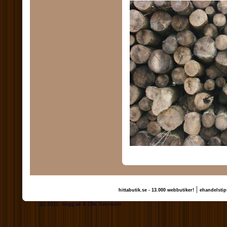
|
hittabutik.se - 13.000 webbutiker!
ehandelstip
(c) 2011, nogg.se & Olle Svensson