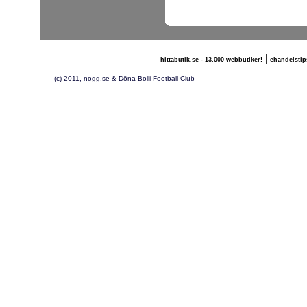
|
hittabutik.se - 13.000 webbutiker!
ehandelstip
(c) 2011, nogg.se & Döna Bolli Football Club