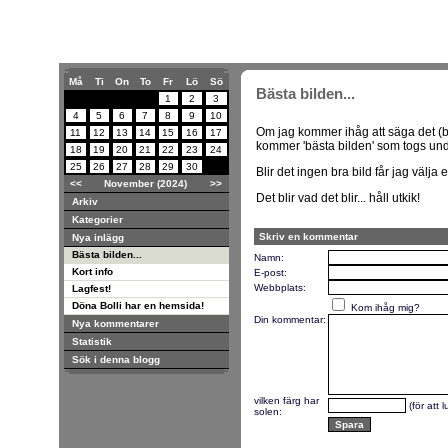
Må
Ti
On
To
Fr
Lö
Sö
Bästa bilden...
1
2
3
4
5
6
7
8
9
10
Om jag kommer ihåg att säga det (b
11
12
13
14
15
16
17
kommer 'bästa bilden' som togs und
18
19
20
21
22
23
24
25
26
27
28
29
30
Blir det ingen bra bild får jag välja 
<<
November (2024)
>>
Det blir vad det blir... håll utkik!
Arkiv
Kategorier
Skriv en kommentar
Nya inlägg
Bästa bilden...
Namn:
Kort info
E-post:
Webbplats:
Lagfest!
Döna Bolli har en hemsida!
Kom ihåg mig?
Din kommentar:
Nya kommentarer
Statistik
Sök i denna blogg
vilken färg har
(för att 
solen: