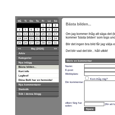
Må
Ti
On
To
Fr
Lö
Sö
Bästa bilden...
1
2
3
4
5
6
7
8
9
10
Om jag kommer ihåg att säga det (b
11
12
13
14
15
16
17
kommer 'bästa bilden' som togs und
18
19
20
21
22
23
24
25
26
27
28
29
30
31
Blir det ingen bra bild får jag välja 
<<
Maj (2026)
>>
Det blir vad det blir... håll utkik!
Arkiv
Kategorier
Skriv en kommentar
Nya inlägg
Namn:
Bästa bilden...
E-post:
Kort info
Webbplats:
Lagfest!
Kom ihåg mig?
Döna Bolli har en hemsida!
Din kommentar:
Nya kommentarer
Statistik
Sök i denna blogg
vilken färg har
(för att 
solen: