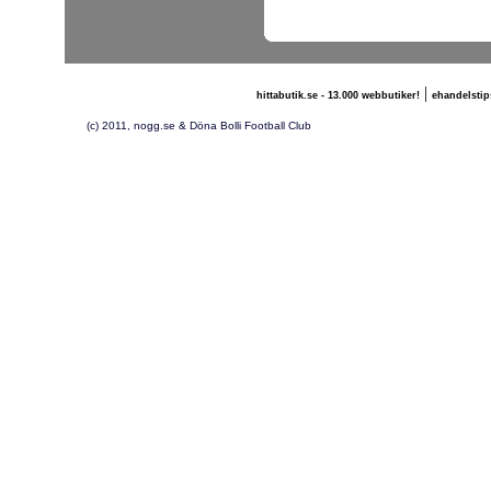
|
hittabutik.se - 13.000 webbutiker!
ehandelstip
(c) 2011, nogg.se & Döna Bolli Football Club