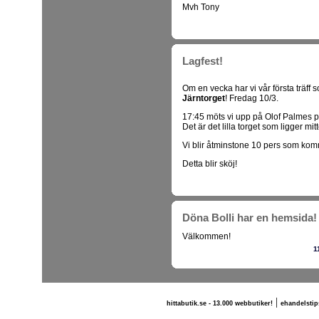
Mvh Tony
Lagfest!
Om en vecka har vi vår första träff 
Järntorget
! Fredag 10/3.
17:45 möts vi upp på Olof Palmes p
Det är det lilla torget som ligger mi
Vi blir åtminstone 10 pers som kom
Detta blir sköj!
Döna Bolli har en hemsida!
Välkommen!
1
|
hittabutik.se - 13.000 webbutiker!
ehandelstip