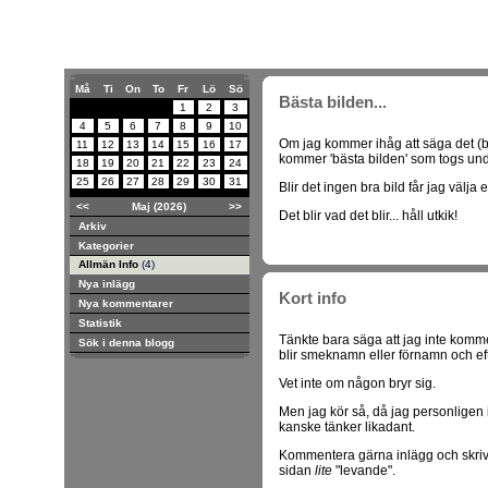
Må
Ti
On
To
Fr
Lö
Sö
Bästa bilden...
1
2
3
4
5
6
7
8
9
10
Om jag kommer ihåg att säga det (b
11
12
13
14
15
16
17
kommer 'bästa bilden' som togs und
18
19
20
21
22
23
24
25
26
27
28
29
30
31
Blir det ingen bra bild får jag välja 
<<
Maj (2026)
>>
Det blir vad det blir... håll utkik!
Arkiv
Kategorier
Allmän Info
(4)
Nya inlägg
Kort info
Nya kommentarer
Statistik
Tänkte bara säga att jag inte komm
Sök i denna blogg
blir smeknamn eller förnamn och eft
Vet inte om någon bryr sig.
Men jag kör så, då jag personligen i
kanske tänker likadant.
Kommentera gärna inlägg och skriv
sidan
lite
"levande".