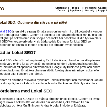
EO
Startsidan
|
Blogg
|
Fotoalbum
|
Gästbo
Debatt
|
Topplistor
|
Om mig
|
Logga i
okal SEO: Optimera din närvaro på nätet
okal SEO
är en viktig strategi för att synas online och nå ut till potentiella kunder
 din geografiska närhet. Genom att optimera din närvaro på nätet kan du öka din
ynlighet på sökmotorer som Google och locka fler besökare till din fysiska plats.
å SEOMonkey.se erbjuder vi skräddarsydda lösningar för lokal SEO som
älper dig att klättra till toppen och öka din företags synlighet lokalt.
ad är Lokal SEO?
okal SEO, eller sökmotoroptimering för lokala företag, handlar om att optimera
in närvaro online för att synas för potentiella kunder i ditt geografiska område.
et inkluderar att optimera din webbplats, Google My Business-profil och andra
nline-plattformar för att öka chansen att ditt företag visas när någon söker efter
odukter eller tjänster i din närhet.
enom att använda relevanta nyckelord, lokala listningar och recensioner kan du
a din synlighet i lokala sökresultat och locka fler kunder till din fysiska plats.
ördelarna med Lokal SEO
tt investera i lokal SEO kan ge många fördelar för ditt företag. Genom att synas
ögre i lokala sökresultat kan du öka din kunds bas, öka trafiken till din
ebbplats och öka försäljningen. Andra fördelar inkluderar förbättrad