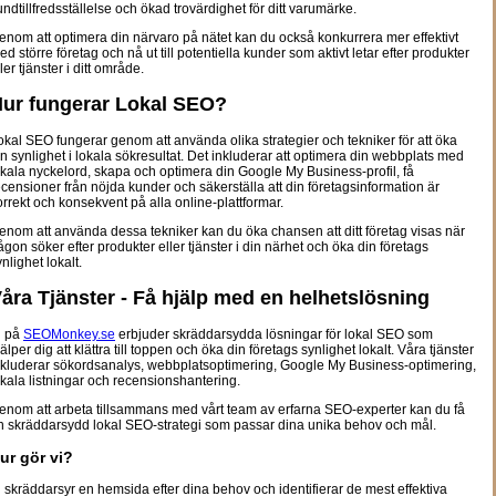
undtillfredsställelse och ökad trovärdighet för ditt varumärke.
enom att optimera din närvaro på nätet kan du också konkurrera mer effektivt
ed större företag och nå ut till potentiella kunder som aktivt letar efter produkter
ler tjänster i ditt område.
ur fungerar Lokal SEO?
okal SEO fungerar genom att använda olika strategier och tekniker för att öka
in synlighet i lokala sökresultat. Det inkluderar att optimera din webbplats med
okala nyckelord, skapa och optimera din Google My Business-profil, få
ecensioner från nöjda kunder och säkerställa att din företagsinformation är
orrekt och konsekvent på alla online-plattformar.
enom att använda dessa tekniker kan du öka chansen att ditt företag visas när
ågon söker efter produkter eller tjänster i din närhet och öka din företags
nlighet lokalt.
åra Tjänster - Få hjälp med en helhetslösning
i på
SEOMonkey.se
erbjuder skräddarsydda lösningar för lokal SEO som
älper dig att klättra till toppen och öka din företags synlighet lokalt. Våra tjänster
nkluderar sökordsanalys, webbplatsoptimering, Google My Business-optimering,
okala listningar och recensionshantering.
enom att arbeta tillsammans med vårt team av erfarna SEO-experter kan du få
n skräddarsydd lokal SEO-strategi som passar dina unika behov och mål.
ur gör vi?
i skräddarsyr en hemsida efter dina behov och identifierar de mest effektiva