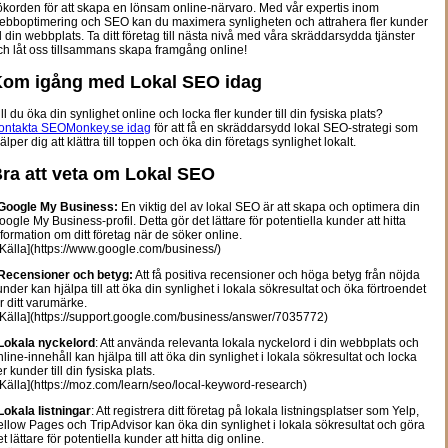
ökorden för att skapa en lönsam online-närvaro. Med vår expertis inom
ebboptimering och SEO kan du maximera synligheten och attrahera fler kunder
ill din webbplats. Ta ditt företag till nästa nivå med våra skräddarsydda tjänster
ch låt oss tillsammans skapa framgång online!
om igång med Lokal SEO idag
ill du öka din synlighet online och locka fler kunder till din fysiska plats?
ontakta SEOMonkey.se idag
för att få en skräddarsydd lokal SEO-strategi som
älper dig att klättra till toppen och öka din företags synlighet lokalt.
ra att veta om Lokal SEO
Google My Business:
En viktig del av lokal SEO är att skapa och optimera din
oogle My Business-profil. Detta gör det lättare för potentiella kunder att hitta
nformation om ditt företag när de söker online.
Källa](https://www.google.com/business/)
Recensioner och betyg:
Att få positiva recensioner och höga betyg från nöjda
under kan hjälpa till att öka din synlighet i lokala sökresultat och öka förtroendet
ör ditt varumärke.
Källa](https://support.google.com/business/answer/7035772)
Lokala nyckelord
: Att använda relevanta lokala nyckelord i din webbplats och
nline-innehåll kan hjälpa till att öka din synlighet i lokala sökresultat och locka
er kunder till din fysiska plats.
Källa](https://moz.com/learn/seo/local-keyword-research)
Lokala listningar
: Att registrera ditt företag på lokala listningsplatser som Yelp,
ellow Pages och TripAdvisor kan öka din synlighet i lokala sökresultat och göra
t lättare för potentiella kunder att hitta dig online.