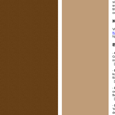
s
w
t
o
K
V
K
hj
B
-
G
i
[
-
k
f
[
-
o
fl
[
-
Y
de