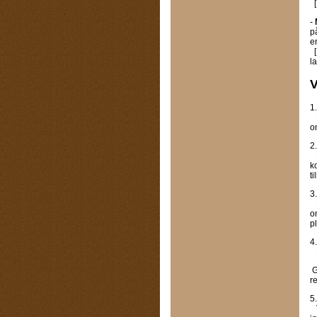
[
-
p
e
[
l
V
1
L
o
2
R
k
t
3
L
o
pl
4
F
G
r
5
V