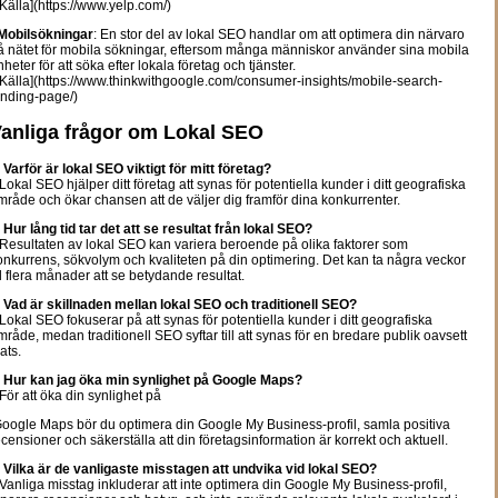
Källa](https://www.yelp.com/)
Mobilsökningar
: En stor del av lokal SEO handlar om att optimera din närvaro
å nätet för mobila sökningar, eftersom många människor använder sina mobila
nheter för att söka efter lokala företag och tjänster.
Källa](https://www.thinkwithgoogle.com/consumer-insights/mobile-search-
anding-page/)
anliga frågor om Lokal SEO
.
Varför är lokal SEO viktigt för mitt företag?
okal SEO hjälper ditt företag att synas för potentiella kunder i ditt geografiska
mråde och ökar chansen att de väljer dig framför dina konkurrenter.
.
Hur lång tid tar det att se resultat från lokal SEO?
esultaten av lokal SEO kan variera beroende på olika faktorer som
onkurrens, sökvolym och kvaliteten på din optimering. Det kan ta några veckor
ill flera månader att se betydande resultat.
.
Vad är skillnaden mellan lokal SEO och traditionell SEO?
okal SEO fokuserar på att synas för potentiella kunder i ditt geografiska
mråde, medan traditionell SEO syftar till att synas för en bredare publik oavsett
ats.
.
Hur kan jag öka min synlighet på Google Maps?
ör att öka din synlighet på
oogle Maps bör du optimera din Google My Business-profil, samla positiva
ecensioner och säkerställa att din företagsinformation är korrekt och aktuell.
.
Vilka är de vanligaste misstagen att undvika vid lokal SEO?
anliga misstag inkluderar att inte optimera din Google My Business-profil,