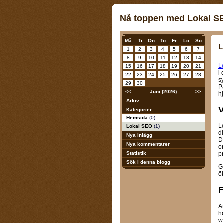
Nå toppen med Lokal S
Må
Ti
On
To
Fr
Lö
Sö
L
1
2
3
4
5
6
7
8
9
10
11
12
13
14
L
15
16
17
18
19
20
21
i
22
23
24
25
26
27
28
s
29
30
P
<<
Juni (2026)
>>
hj
Arkiv
V
Kategorier
Hemsida
(0)
L
Lokal SEO
(1)
d
Nya inlägg
D
Nya kommentarer
o
pr
Statistik
Sök i denna blogg
G
ök
F
A
h
w