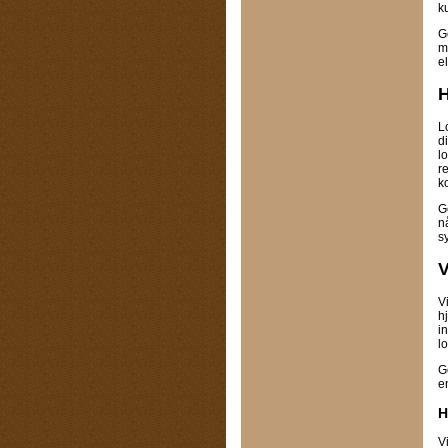
k
G
m
el
H
L
d
l
r
k
G
n
sy
V
V
hj
i
l
G
e
H
V