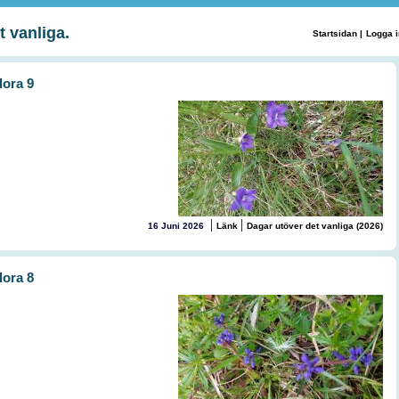
t vanliga.
Startsidan
|
Logga i
lora 9
|
|
16 Juni 2026
Länk
Dagar utöver det vanliga (2026)
lora 8