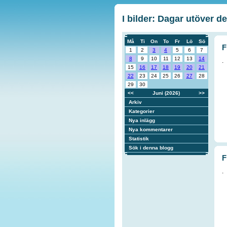
I bilder: Dagar utöver de
Må
Ti
On
To
Fr
Lö
Sö
F
1
2
3
4
5
6
7
8
9
10
11
12
13
14
.
15
16
17
18
19
20
21
22
23
24
25
26
27
28
29
30
<<
Juni (2026)
>>
Arkiv
Kategorier
Nya inlägg
Nya kommentarer
Statistik
Sök i denna blogg
F
.