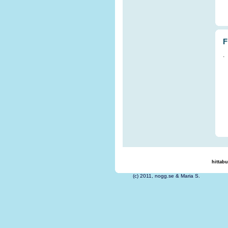
F
.
hittabu
(c) 2011, nogg.se &