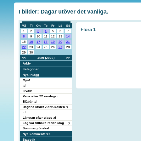
I bilder: Dagar utöver det vanliga.
Må
Ti
On
To
Fr
Lö
Sö
Flora 1
1
2
3
4
5
6
7
8
9
10
11
12
13
14
.
15
16
17
18
19
20
21
22
23
24
25
26
27
28
29
30
<<
Juni (2026)
>>
Arkiv
Kategorier
Nya inlägg
Mys!
:d
Ikväll:
Paus efter 22 vardagar
Blåbär :d
Dagens utsikt vid frukosten :)
:d
Längtan efter glass :d
Jag var tillbaka redan idag... ;)
Sommargrönska!
Nya kommentarer
Statistik