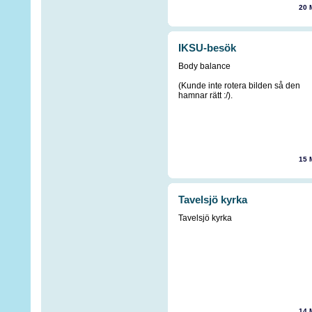
20 
IKSU-besök
Body balance
(Kunde inte rotera bilden så den
hamnar rätt :/).
15 
Tavelsjö kyrka
Tavelsjö kyrka
14 