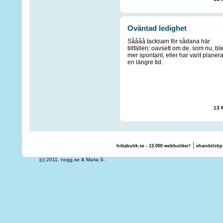
Oväntad ledighet
Såååå tacksam för sådana här
tillfällen; oavsett om de, som nu, bl
mer spontant, eller har varit planer
en längre tid.
13 
|
hittabutik.se - 13.000 webbutiker!
ehandelstip
(c) 2011, nogg.se & Maria S.