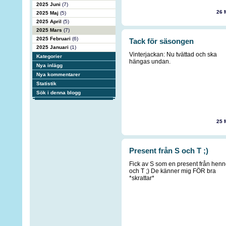
2025 Juni
(7)
26 
2025 Maj
(5)
2025 April
(5)
2025 Mars
(7)
2025 Februari
(6)
Tack för säsongen
2025 Januari
(1)
Vinterjackan: Nu tvättad och ska
Kategorier
hängas undan.
Nya inlägg
Nya kommentarer
Statistik
Sök i denna blogg
25 
Present från S och T ;)
Fick av S som en present från hen
och T ;) De känner mig FÖR bra
*skrattar*