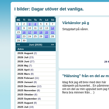
I bilder: Dagar utöver det vanliga.
Må
Ti
On
To
Fr
Lö
Sö
Vårkänslor på g
1
2
3
4
5
6
7
8
9
10
11
12
13
14
Smygstart på våren.
15
16
17
18
19
20
21
22
23
24
25
26
27
28
29
30
<<
Juni (2026)
>>
Arkiv
2026 Augusti
(2)
2026 Juli
(23)
2026 Juni
(27)
29 
2026 Maj
(7)
2026 April
(4)
2026 Mars
(8)
"Hälsning" från en del av 
2026 Februari
(11)
Idag fick jag ett brev med den här
2026 Januari
(8)
stämpeln på kuvertet... En påminne
2025 December
(12)
om en del av min uppväxt som jag 
2025 November
(8)
flera bra minnen från... :)
2025 Oktober
(6)
2025 September
(4)
2025 Augusti
(8)
2025 Juli
(18)